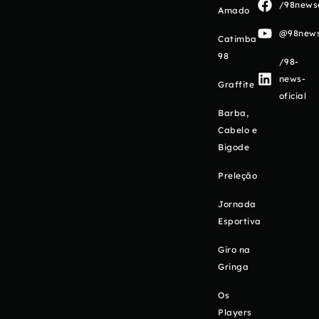
/98newso
Amado
@98newso
Catimba
98
/98-
news-
Graffite
oficial
Barba,
Cabelo e
Bigode
Preleção
Jornada
Esportiva
Giro na
Gringa
Os
Players