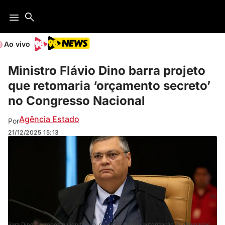
Ao vivo
Ministro Flávio Dino barra projeto
que retomaria ‘orçamento secreto’
no Congresso Nacional
Agência Estado
Por
21/12/2025
15:13
Para Dino, a proposta significaria, na prática, nova autorização às chamadas