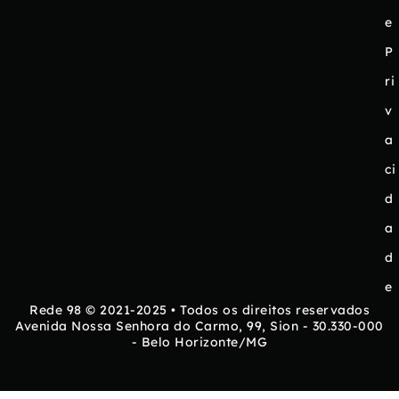
e
P
ri
v
a
ci
d
a
d
e
Rede 98 © 2021-2025 • Todos os direitos reservados
Avenida Nossa Senhora do Carmo, 99, Sion - 30.330-000
- Belo Horizonte/MG