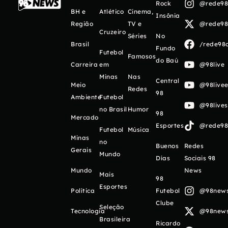
Rock
@rede98o
BH e
Atlético
Cinema,
Insônia
Região
TV e
@rede98o
Cruzeiro
Séries
No
Brasil
/rede98o
Fundo
Futebol
Famosos
do Baú
Carreira
em
@98live
Minas
Nas
Central
Meio
@98livee
Redes
98
Ambiente
Futebol
@98live
no Brasil
Humor
98
Mercado
Esportes
@rede98o
Futebol
Música
Minas
no
Buenos
Redes
Gerais
Mundo
Días
Sociais 98
Mundo
News
Mais
98
Esportes
Política
Futebol
@98newso
Clube
Seleção
Tecnologia
@98newso
Brasileira
Ricardo