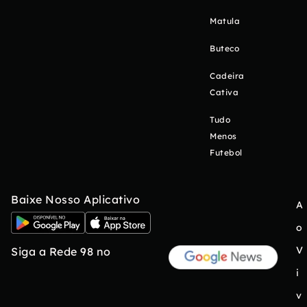
Matula
Buteco
Cadeira
Cativa
Tudo
Menos
Futebol
Baixe Nosso Aplicativo
A
o
V
Siga a Rede 98 no
i
v