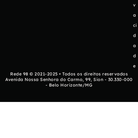
v
a
ci
d
a
d
e
Rede 98 © 2021-2025 • Todos os direitos reservados
Avenida Nossa Senhora do Carmo, 99, Sion - 30.330-000
- Belo Horizonte/MG