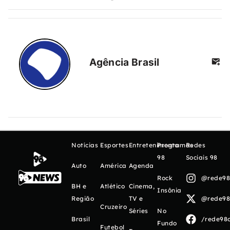
Agência Brasil
Notícias
Esportes
Entretenimento
Programas
Redes
98
Sociais 98
Auto
América
Agenda
Rock
@rede98o
BH e
Atlético
Cinema,
Insônia
Região
TV e
@rede98o
Cruzeiro
Séries
No
Brasil
/rede98o
Fundo
Futebol