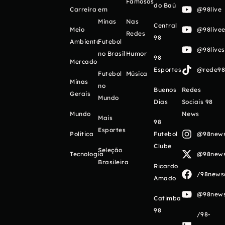
Famosos
do Baú
Carreira
em
@98live
Minas
Nas
Central
Meio
@98livee
Redes
98
Ambiente
Futebol
@98live
no Brasil
Humor
98
Mercado
Esportes
@rede98o
Futebol
Música
Minas
no
Buenos
Redes
Gerais
Mundo
Días
Sociais 98
Mundo
News
Mais
98
Esportes
Política
Futebol
@98newso
Clube
Seleção
Tecnologia
@98newso
Brasileira
Ricardo
/98newso
Amado
@98newso
Catimba
98
/98-