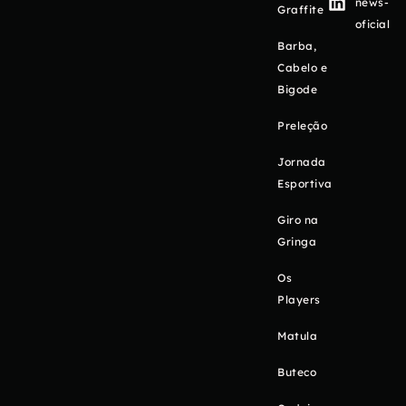
news-
Graffite
oficial
Barba,
Cabelo e
Bigode
Preleção
Jornada
Esportiva
Giro na
Gringa
Os
Players
Matula
Buteco