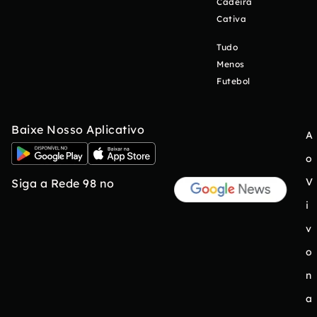
Cadeira
Cativa
Tudo
Menos
Futebol
Baixe Nosso Aplicativo
A
o
V
Siga a Rede 98 no
i
v
o
n
a