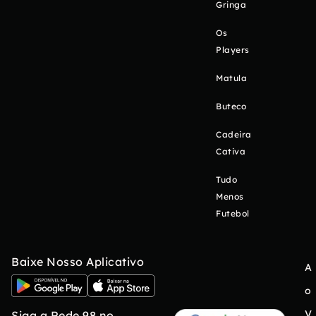
Gringa
Os
Players
Matula
Buteco
Cadeira
Cativa
Tudo
Menos
Futebol
Baixe Nosso Aplicativo
A
o
V
Siga a Rede 98 no