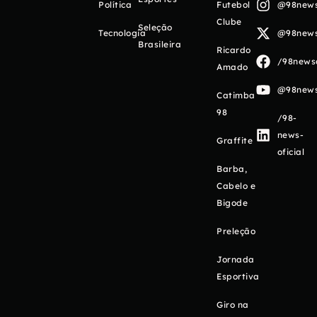
Política
Futebol
@98newso
Clube
Seleção
Tecnologia
@98newso
Brasileira
Ricardo
/98newso
Amado
@98newso
Catimba
98
/98-
news-
Graffite
oficial
Barba,
Cabelo e
Bigode
Preleção
Jornada
Esportiva
Giro na