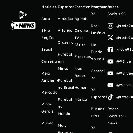
Notícias
Esportes
Entretenimento
Programas
Redes
98
Sociais 98
Auto
América
Agenda
Rock
@rede98o
BH e
Atlético
Cinema,
Insônia
Região
TV e
@rede98o
Cruzeiro
Séries
No
Brasil
/rede98o
Fundo
Futebol
Famosos
do Baú
Carreira
em
@98live
Minas
Nas
Central
Meio
@98livee
Redes
98
Ambiente
Futebol
@98live
no Brasil
Humor
98
Mercado
Esportes
@rede98o
Futebol
Música
Minas
no
Buenos
Redes
Gerais
Mundo
Días
Sociais 98
Mundo
News
Mais
98
Esportes