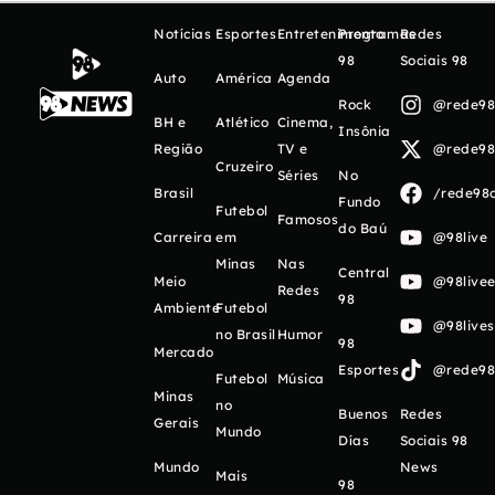
Notícias
Esportes
Entretenimento
Programas
Redes
98
Sociais 98
Auto
América
Agenda
Rock
@rede98o
BH e
Atlético
Cinema,
Insônia
Região
TV e
@rede98o
Cruzeiro
Séries
No
Brasil
/rede98o
Fundo
Futebol
Famosos
do Baú
Carreira
em
@98live
Minas
Nas
Central
Meio
@98livee
Redes
98
Ambiente
Futebol
@98live
no Brasil
Humor
98
Mercado
Esportes
@rede98o
Futebol
Música
Minas
no
Buenos
Redes
Gerais
Mundo
Días
Sociais 98
Mundo
News
Mais
98