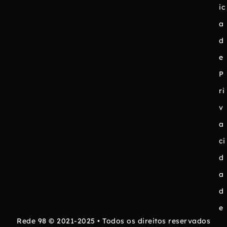
ic
a
d
e
P
ri
v
a
ci
d
a
d
e
Rede 98 © 2021-2025 • Todos os direitos reservados