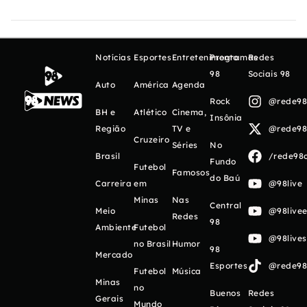
Notícias
Esportes
Entretenimento
Programas
Redes
98
Sociais 98
Auto
América
Agenda
Rock
@rede98o
BH e
Atlético
Cinema,
Insônia
Região
TV e
@rede98o
Cruzeiro
Séries
No
Brasil
/rede98o
Fundo
Futebol
Famosos
do Baú
Carreira
em
@98live
Minas
Nas
Central
Meio
@98livee
Redes
98
Ambiente
Futebol
@98live
no Brasil
Humor
98
Mercado
Esportes
@rede98o
Futebol
Música
Minas
no
Buenos
Redes
Gerais
Mundo