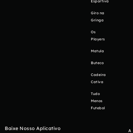
Esportiva
Giro na
Gringa
Os
Players
Matula
Buteco
Cadeira
Cativa
Tudo
Menos
Futebol
Baixe Nosso Aplicativo
A