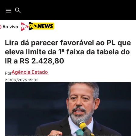
Ao vivo
Lira dá parecer favorável ao PL que
eleva limite da 1ª faixa da tabela do
IR a R$ 2.428,80
Agência Estado
Por
23/06/2025
15:33
O ex-presidente da Câmara dos Deputados, Arthur Lira. (Créditos: Fabio