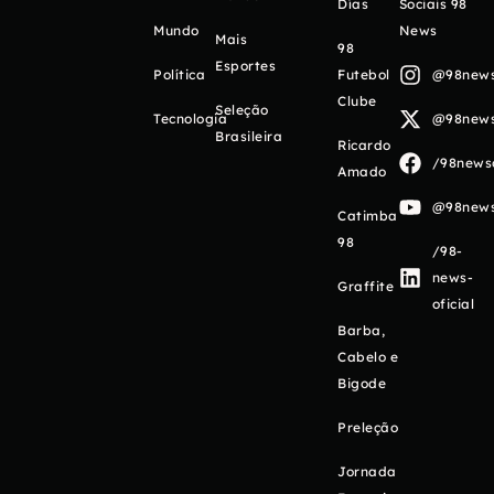
Días
Sociais 98
Mundo
News
Mais
98
Esportes
Política
Futebol
@98newso
Clube
Seleção
Tecnologia
@98newso
Brasileira
Ricardo
/98newso
Amado
@98newso
Catimba
98
/98-
news-
Graffite
oficial
Barba,
Cabelo e
Bigode
Preleção
Jornada