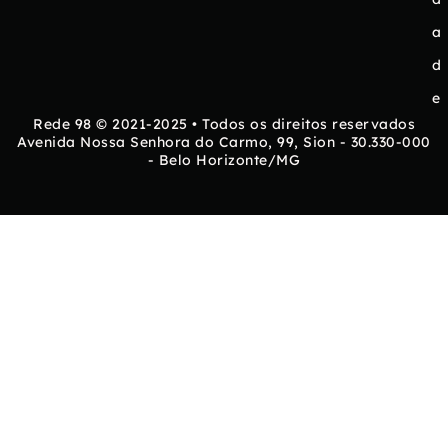
a
d
e
Rede 98 © 2021-2025 • Todos os direitos reservados
Avenida Nossa Senhora do Carmo, 99, Sion - 30.330-000
- Belo Horizonte/MG