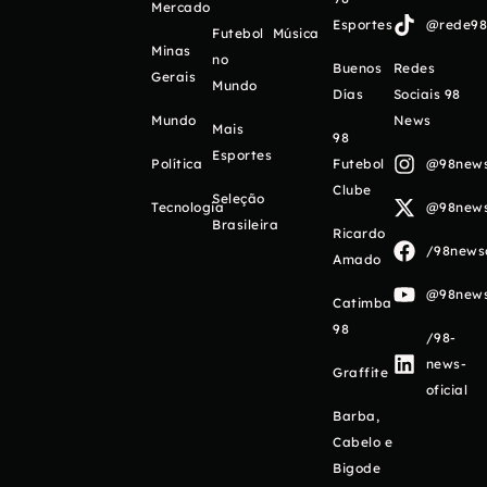
Mercado
Esportes
@rede98o
Futebol
Música
Minas
no
Buenos
Redes
Gerais
Mundo
Días
Sociais 98
Mundo
News
Mais
98
Esportes
Política
Futebol
@98newso
Clube
Seleção
Tecnologia
@98newso
Brasileira
Ricardo
/98newso
Amado
@98newso
Catimba
98
/98-
news-
Graffite
oficial
Barba,
Cabelo e
Bigode