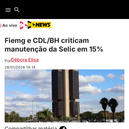
Ao vivo
Fiemg e CDL/BH criticam
manutenção da Selic em 15%
Débora Elisa
Por
28/01/2026
19:14
Prédio do Banco Central | Foto: Antonio Cruz/Agência Brasil
Compartilhar matéria