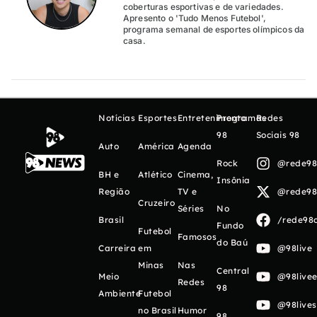
coberturas esportivas e de variedades.
Apresento o 'Tudo Menos Futebol',
programa semanal de esportes olímpicos da
casa.
Notícias
Esportes
Entretenimento
Programas
Redes
98
Sociais 98
Auto
América
Agenda
Rock
@rede98o
BH e
Atlético
Cinema,
Insônia
Região
TV e
@rede98o
Cruzeiro
Séries
No
Brasil
/rede98o
Fundo
Futebol
Famosos
do Baú
Carreira
em
@98live
Minas
Nas
Central
Meio
@98livee
Redes
98
Ambiente
Futebol
@98live
no Brasil
Humor
98