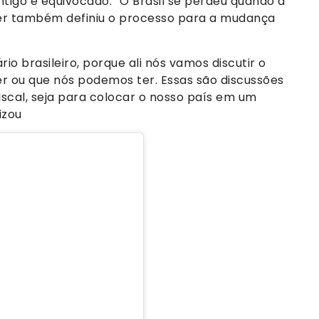
antigo e equivocado: “O Brasil se perdeu quando a
lter também definiu o processo para a mudança
io brasileiro, porque ali nós vamos discutir o
 ou que nós podemos ter. Essas são discussões
iscal, seja para colocar o nosso país em um
izou