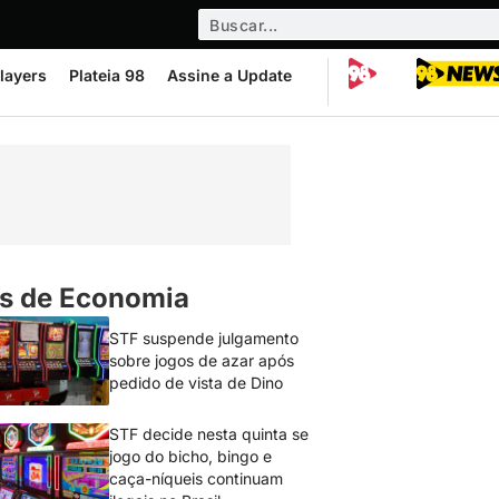
layers
Plateia 98
Assine a Update
s de Economia
STF suspende julgamento
sobre jogos de azar após
pedido de vista de Dino
STF decide nesta quinta se
jogo do bicho, bingo e
caça-níqueis continuam