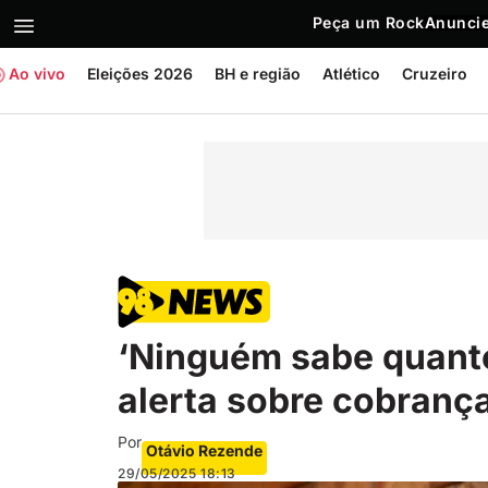
Peça um Rock
Anuncie
Ao vivo
Eleições 2026
BH e região
Atlético
Cruzeiro
‘Ninguém sabe quanto
alerta sobre cobrança
Por
Otávio Rezende
29/05/2025
18:13