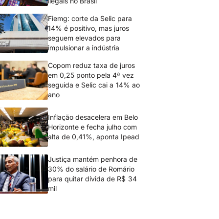
ilegais no Brasil
Fiemg: corte da Selic para
14% é positivo, mas juros
seguem elevados para
impulsionar a indústria
Copom reduz taxa de juros
em 0,25 ponto pela 4ª vez
seguida e Selic cai a 14% ao
ano
Inflação desacelera em Belo
Horizonte e fecha julho com
alta de 0,41%, aponta Ipead
Justiça mantém penhora de
30% do salário de Romário
para quitar dívida de R$ 34
mil