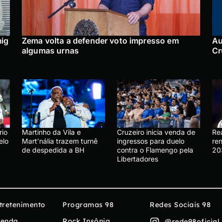
mig
Zema volta a defender voto impresso em
Au
algumas urnas
Cr
rio
Martinho da Vila e
Cruzeiro inicia venda de
Re
elo
Mart’nália trazem turnê
ingressos para duelo
ren
de despedida a BH
contra o Flamengo pela
20
Libertadores
tretenimento
Programas 98
Redes Sociais 98
enda
Rock Insônia
@rede98oficial