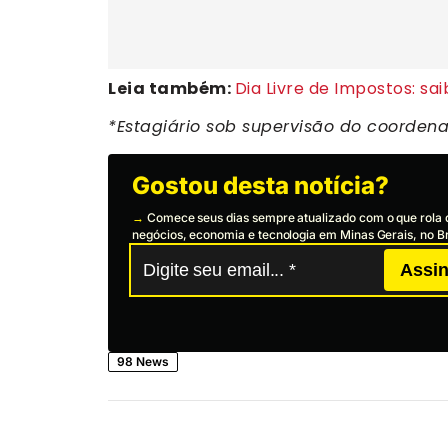
Leia também:
Dia Livre de Impostos: sa
*Estagiário sob supervisão do coorden
Gostou desta notícia?
→
Comece seus dias sempre atualizado com o que rola 
negócios, economia e tecnologia em Minas Gerais, no Br
Assin
98 News