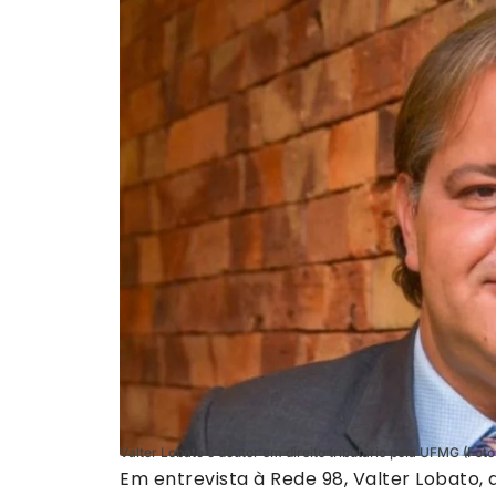
Valter Lobato é doutor em direito tributário pela UFMG (Fot
Em entrevista à Rede 98, Valter Lobato, d