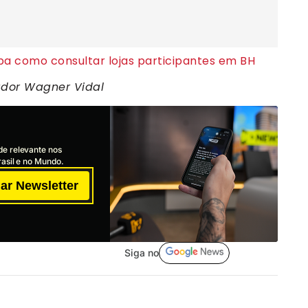
iba como consultar lojas participantes em BH
ador Wagner Vidal
de relevante nos
asil e no Mundo.
ar Newsletter
Siga no