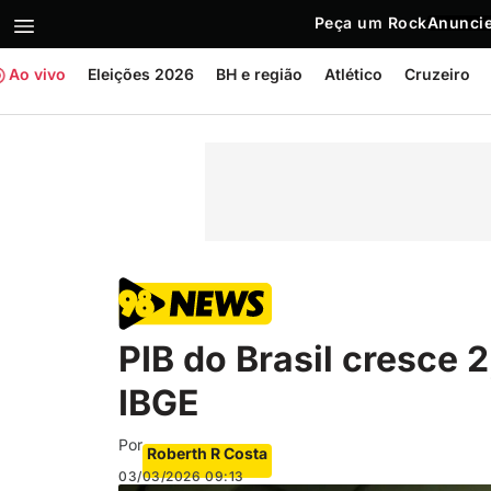
Peça um Rock
Anuncie
Ao vivo
Eleições 2026
BH e região
Atlético
Cruzeiro
PIB do Brasil cresce
IBGE
Por
Roberth R Costa
03/03/2026
09:13