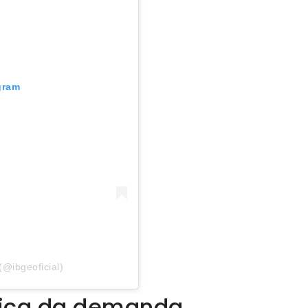
gram
@ibgeoficial)
tica da demanda