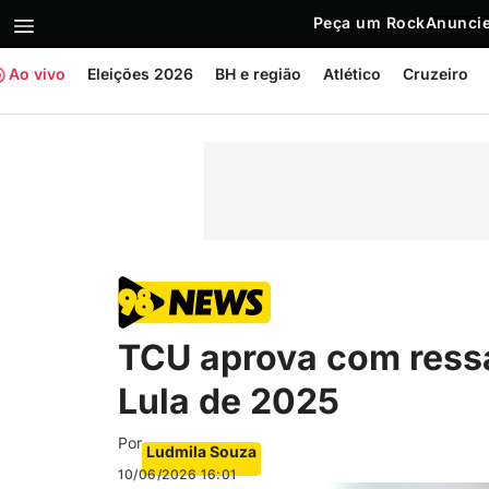
Peça um Rock
Anuncie
Ao vivo
Eleições 2026
BH e região
Atlético
Cruzeiro
TCU aprova com ress
Lula de 2025
Por
Ludmila Souza
10/06/2026
16:01