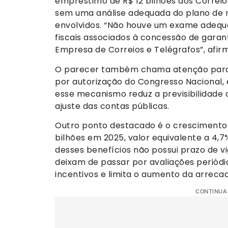
empréstimo de R$ 12 bilhões aos Correios
sem uma análise adequada do plano de re
envolvidos. “Não houve um exame adequ
fiscais associados à concessão de garan
Empresa de Correios e Telégrafos”, afir
O parecer também chama atenção para o
por autorização do Congresso Nacional, e
esse mecanismo reduz a previsibilidade d
ajuste das contas públicas.
Outro ponto destacado é o crescimento 
bilhões em 2025, valor equivalente a 4,7
desses benefícios não possui prazo de vig
deixam de passar por avaliações periódica
incentivos e limita o aumento da arreca
CONTINUA