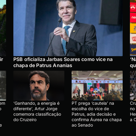
ir
PSB oficializa Jarbas Soares como vice na
‘N
chapa de Patrus Ananias
qu
 em
‘Ganhando, a energia é
PT prega ‘cautela’ na
Cru
o
diferente’, Artur Jorge
escolha do vice de
no
comemora classificação
Patrus, adia decisão e
He
do Cruzeiro
confirma Áurea na chapa
a 
e
ao Senado