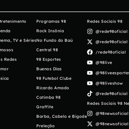
tretenimento
Programas 98
Redes Sociais 98
enda
Rock Insônia
@rede98oficial
nema, TV e Séries
No Fundo do Baú
@rede98oficial
mosos
Central 98
/rede98oficial
s Redes
98 Esportes
@98live
umor
Buenos Días
@98liveesporte
sica
98 Futebol Clube
@98liveshow
Ricardo Amado
@rede98oficial
Catimba 98
Redes Sociais 98 N
Graffite
@98newsoficial
Barba, Cabelo e Bigode
@98newsoficial
Preleção