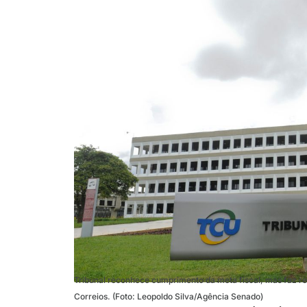
Tribunal reconhece cumprimento da meta fiscal, mas faz res
Correios. (Foto: Leopoldo Silva/Agência Senado)