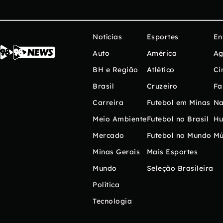
Notícias
Esportes
En
Auto
América
Ag
BH e Região
Atlético
Ci
Brasil
Cruzeiro
Fa
Carreira
Futebol em Minas
Na
Meio Ambiente
Futebol no Brasil
H
Mercado
Futebol no Mundo
Mú
Minas Gerais
Mais Esportes
Mundo
Seleção Brasileira
Política
Tecnologia