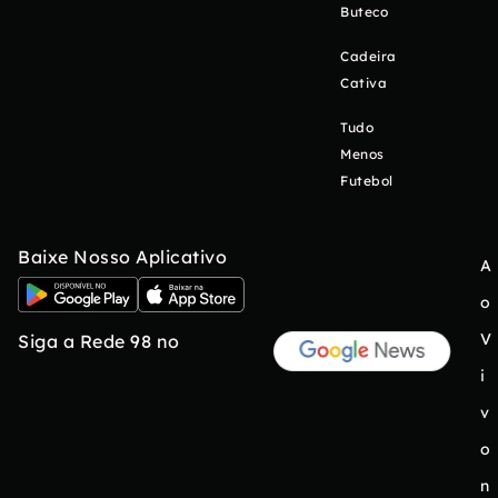
Buteco
Cadeira
Cativa
Tudo
Menos
Futebol
Baixe Nosso Aplicativo
A
o
V
Siga a Rede 98 no
i
v
o
n