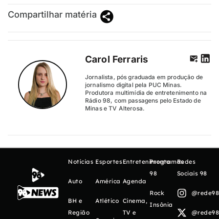
Compartilhar matéria
Carol Ferraris
Jornalista, pós graduada em produção de
jornalismo digital pela PUC Minas.
Produtora multimídia de entretenimento na
Rádio 98, com passagens pelo Estado de
Minas e TV Alterosa.
Notícias
Esportes
Entretenimento
Programas
Redes
98
Sociais 98
Auto
América
Agenda
Rock
@rede98o
BH e
Atlético
Cinema,
Insônia
Região
TV e
@rede98o