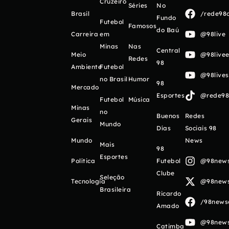
Cruzeiro
Séries
No
Brasil
/rede98o
Fundo
Futebol
Famosos
do Baú
Carreira
em
@98live
Minas
Nas
Central
Meio
@98livee
Redes
98
Ambiente
Futebol
@98live
no Brasil
Humor
98
Mercado
Esportes
@rede98o
Futebol
Música
Minas
no
Buenos
Redes
Gerais
Mundo
Días
Sociais 98
Mundo
News
Mais
98
Esportes
Política
Futebol
@98newso
Clube
Seleção
Tecnologia
@98newso
Brasileira
Ricardo
/98newso
Amado
@98newso
Catimba