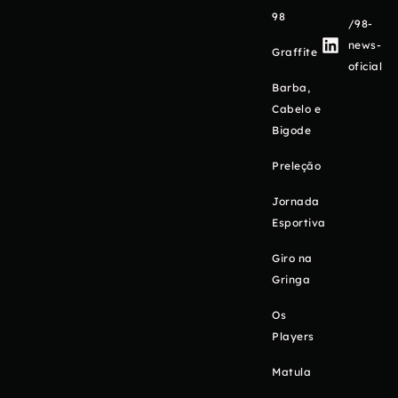
98
/98-
news-
Graffite
oficial
Barba,
Cabelo e
Bigode
Preleção
Jornada
Esportiva
Giro na
Gringa
Os
Players
Matula