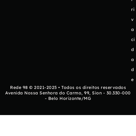
ri
v
a
ci
d
a
d
e
Rede 98 © 2021-2025 • Todos os direitos reservados
Avenida Nossa Senhora do Carmo, 99, Sion - 30.330-000
- Belo Horizonte/MG