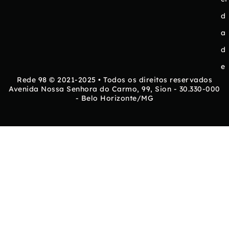
d
a
d
e
Rede 98 © 2021-2025 • Todos os direitos reservados
Avenida Nossa Senhora do Carmo, 99, Sion - 30.330-000
- Belo Horizonte/MG