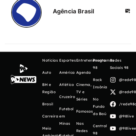
Agência Brasil
Notícias
Esportes
Entretenimento
Programas
Redes
98
Sociais 98
Auto
América
Agenda
Rock
@rede98o
BH e
Atlético
Cinema,
Insônia
Região
TV e
@rede98o
Cruzeiro
Séries
No
Brasil
/rede98o
Fundo
Futebol
Famosos
do Baú
Carreira
em
@98live
Minas
Nas
Central
Meio
@98livee
Redes
98
Ambiente
Futebol