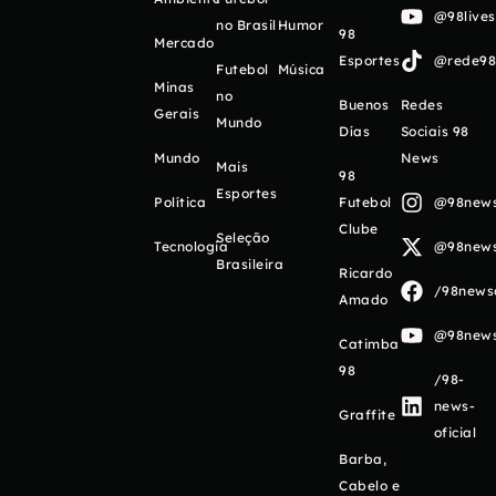
@98live
no Brasil
Humor
98
Mercado
Esportes
@rede98o
Futebol
Música
Minas
no
Buenos
Redes
Gerais
Mundo
Días
Sociais 98
Mundo
News
Mais
98
Esportes
Política
Futebol
@98newso
Clube
Seleção
Tecnologia
@98newso
Brasileira
Ricardo
/98newso
Amado
@98newso
Catimba
98
/98-
news-
Graffite
oficial
Barba,
Cabelo e