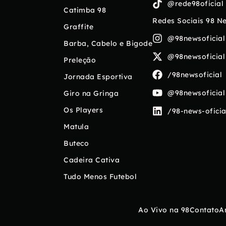
@rede98oficial
Catimba 98
Redes Sociais 98 N
Graffite
@98newsoficial
Barba, Cabelo e Bigode
@98newsoficial
Preleção
/98newsoficial
Jornada Esportiva
@98newsoficial
Giro na Gringa
Os Players
/98-news-oficia
Matula
Buteco
Cadeira Cativa
Tudo Menos Futebol
Ao Vivo na 98
Contato
A