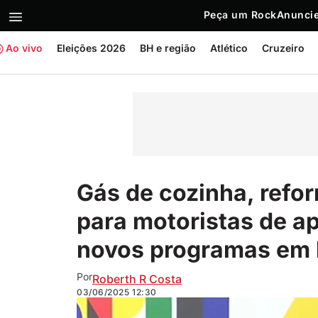
Peça um Rock
Anuncie
Ao vivo
Eleições 2026
BH e região
Atlético
Cruzeiro
Gás de cozinha, refor
para motoristas de a
novos programas em 
Por
Roberth R Costa
03/06/2025
12:30