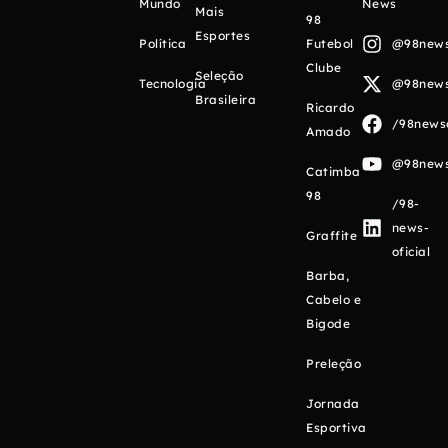
Mundo
News
Mais
98
Esportes
Política
Futebol
@98newso
Clube
Seleção
Tecnologia
@98newso
Brasileira
Ricardo
/98newso
Amado
@98newso
Catimba
98
/98-
news-
Graffite
oficial
Barba,
Cabelo e
Bigode
Preleção
Jornada
Esportiva