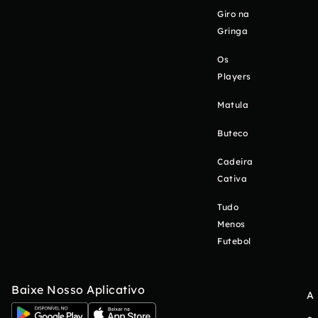
Giro na
Gringa
Os
Players
Matula
Buteco
Cadeira
Cativa
Tudo
Menos
Futebol
Baixe Nosso Aplicativo
A