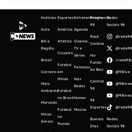
Notícias
Esportes
Entretenimento
Programas
Redes
98
Sociais 98
Auto
América
Agenda
Rock
@rede98o
BH e
Atlético
Cinema,
Insônia
Região
TV e
@rede98o
Cruzeiro
Séries
No
Brasil
/rede98o
Fundo
Futebol
Famosos
do Baú
Carreira
em
@98live
Minas
Nas
Central
Meio
@98livee
Redes
98
Ambiente
Futebol
@98live
no Brasil
Humor
98
Mercado
Esportes
@rede98o
Futebol
Música
Minas
no
Buenos
Redes
Gerais
Mundo
Días
Sociais 98