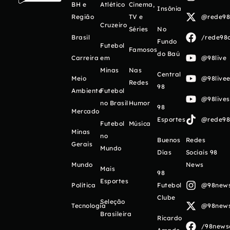
BH e
Atlético
Cinema,
Insônia
Região
TV e
@rede98o
Cruzeiro
Séries
No
Brasil
/rede98o
Fundo
Futebol
Famosos
do Baú
Carreira
em
@98live
Minas
Nas
Central
Meio
@98livee
Redes
98
Ambiente
Futebol
@98live
no Brasil
Humor
98
Mercado
Esportes
@rede98o
Futebol
Música
Minas
no
Buenos
Redes
Gerais
Mundo
Días
Sociais 98
Mundo
News
Mais
98
Esportes
Política
Futebol
@98newso
Clube
Seleção
Tecnologia
@98newso
Brasileira
Ricardo
/98newso