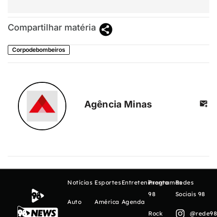
Compartilhar matéria
Corpodebombeiros
Agência Minas
Notícias
Esportes
Entretenimento
Programas
Redes
98
Sociais 98
Auto
América
Agenda
Rock
@rede98o