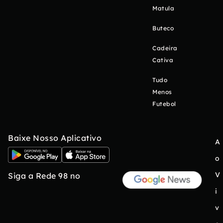
Matula
Buteco
Cadeira
Cativa
Tudo
Menos
Futebol
Baixe Nosso Aplicativo
A
o
V
Siga a Rede 98 no
i
v