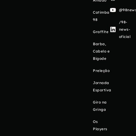
Amado
@98newso
Catimba
98
/98-
news-
Graffite
oficial
Barba,
Cabelo e
Bigode
Preleção
Jornada
Esportiva
Giro na
Gringa
Os
Players