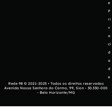
e
P
ri
v
a
ci
d
a
d
e
Rede 98 © 2021-2025 • Todos os direitos reservados
Avenida Nossa Senhora do Carmo, 99, Sion - 30.330-000
- Belo Horizonte/MG