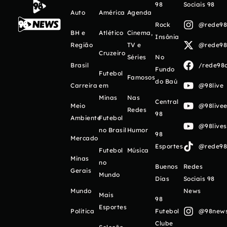
98
Sociais 98
Auto
América
Agenda
Rock
@rede98o
BH e
Atlético
Cinema,
Insônia
Região
TV e
@rede98o
Cruzeiro
Séries
No
Brasil
/rede98o
Fundo
Futebol
Famosos
do Baú
Carreira
em
@98live
Minas
Nas
Central
Meio
@98livee
Redes
98
Ambiente
Futebol
@98live
no Brasil
Humor
98
Mercado
Esportes
@rede98o
Futebol
Música
Minas
no
Buenos
Redes
Gerais
Mundo
Días
Sociais 98
Mundo
News
Mais
98
Esportes
Política
Futebol
@98newso
Clube