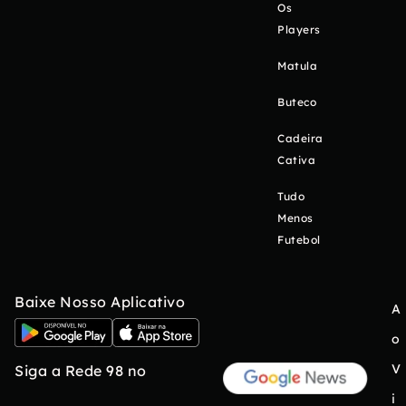
Os
Players
Matula
Buteco
Cadeira
Cativa
Tudo
Menos
Futebol
Baixe Nosso Aplicativo
A
o
V
Siga a Rede 98 no
i