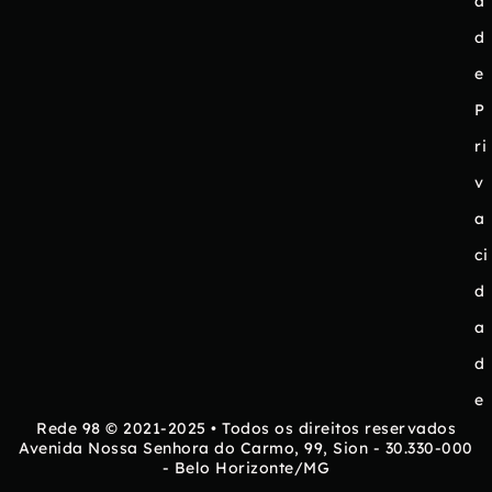
a
d
e
P
ri
v
a
ci
d
a
d
e
Rede 98 © 2021-2025 • Todos os direitos reservados
Avenida Nossa Senhora do Carmo, 99, Sion - 30.330-000
- Belo Horizonte/MG