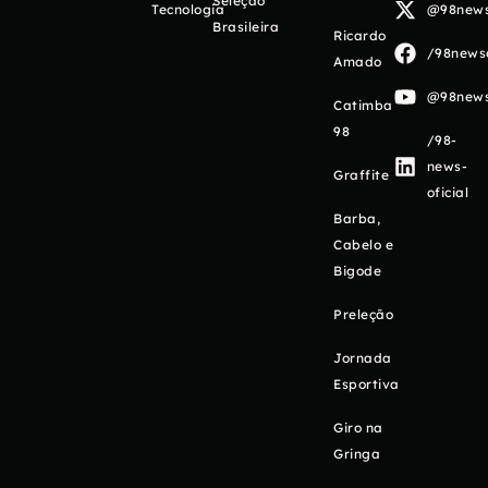
Seleção
Tecnologia
@98newso
Brasileira
Ricardo
/98newso
Amado
@98newso
Catimba
98
/98-
news-
Graffite
oficial
Barba,
Cabelo e
Bigode
Preleção
Jornada
Esportiva
Giro na
Gringa