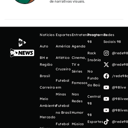
de narrativas visuais.
Notícias
Esportes
Entretenimento
Programas
Redes
98
Sociais 98
Auto
América
Agenda
Rock
@rede98o
BH e
Atlético
Cinema,
Insônia
Região
TV e
@rede98o
Cruzeiro
Séries
No
Brasil
/rede98o
Fundo
Futebol
Famosos
do Baú
Carreira
em
@98live
Minas
Nas
Central
Meio
@98livee
Redes
98
Ambiente
Futebol
@98live
no Brasil
Humor
98
Mercado
Esportes
@rede98o
Futebol
Música