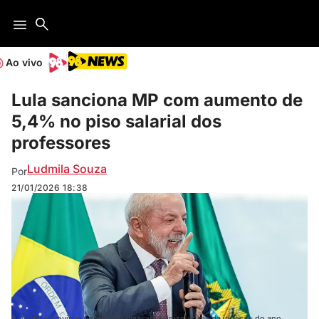
Ao vivo
Lula sanciona MP com aumento de
5,4% no piso salarial dos
professores
Ludmila Souza
Por
21/01/2026
18:38
A medida provisória prevê atualização do piso acima da inflação do ano