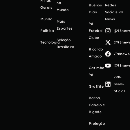
Minas
no
Buenos
Redes
Gerais
Mundo
Días
Sociais 98
Mundo
News
Mais
98
Esportes
Política
Futebol
@98newso
Clube
Seleção
Tecnologia
@98newso
Brasileira
Ricardo
/98newso
Amado
@98newso
Catimba
98
/98-
news-
Graffite
oficial
Barba,
Cabelo e
Bigode
Preleção