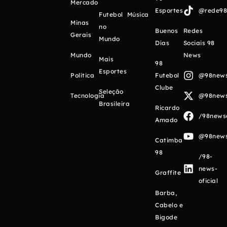
Mercado
Esportes
@rede98o
Futebol
Música
Minas
no
Buenos
Redes
Gerais
Mundo
Días
Sociais 98
Mundo
News
Mais
98
Esportes
Política
Futebol
@98newso
Clube
Seleção
Tecnologia
@98newso
Brasileira
Ricardo
/98newso
Amado
@98newso
Catimba
98
/98-
news-
Graffite
oficial
Barba,
Cabelo e
Bigode