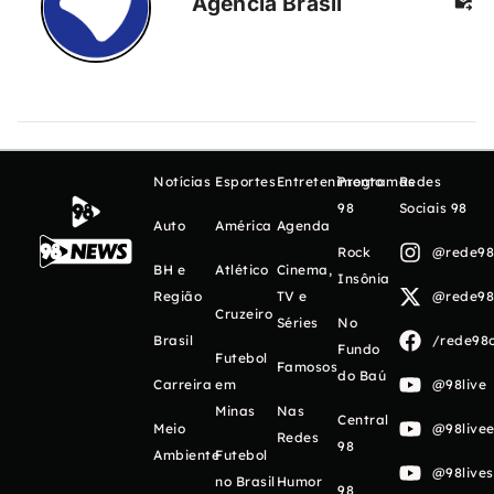
Agência Brasil
Notícias
Esportes
Entretenimento
Programas
Redes
98
Sociais 98
Auto
América
Agenda
Rock
@rede98o
BH e
Atlético
Cinema,
Insônia
Região
TV e
@rede98o
Cruzeiro
Séries
No
Brasil
/rede98o
Fundo
Futebol
Famosos
do Baú
Carreira
em
@98live
Minas
Nas
Central
Meio
@98livee
Redes
98
Ambiente
Futebol
@98live
no Brasil
Humor
98