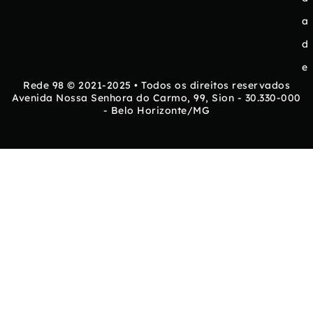
a
d
e
Rede 98 © 2021-2025 • Todos os direitos reservados
Avenida Nossa Senhora do Carmo, 99, Sion - 30.330-000
- Belo Horizonte/MG