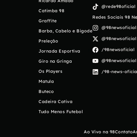
Ricardo Amado
@rede98oficial
Catimba 98
Redes Sociais 98 N
Graffite
@98newsoficial
Barba, Cabelo e Bigode
@98newsoficial
Preleção
/98newsoficial
Jornada Esportiva
@98newsoficial
Giro na Gringa
Os Players
/98-news-oficia
Matula
Buteco
Cadeira Cativa
Tudo Menos Futebol
Ao Vivo na 98
Contato
A