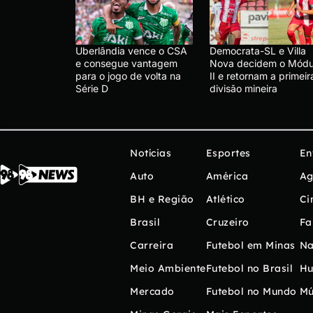
Uberlândia vence o CSA
Democrata-SL e Villa
e consegue vantagem
Nova decidem o Módu
para o jogo de volta na
II e retornam a primeir
Série D
divisão mineira
Notícias
Esportes
En
Auto
América
Ag
BH e Região
Atlético
Ci
Brasil
Cruzeiro
Fa
Carreira
Futebol em Minas
Na
Meio Ambiente
Futebol no Brasil
H
Mercado
Futebol no Mundo
Mú