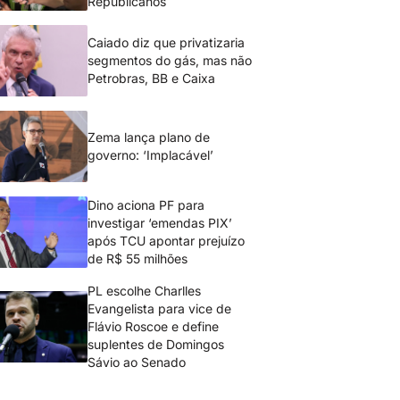
Republicanos
Caiado diz que privatizaria
segmentos do gás, mas não
Petrobras, BB e Caixa
Zema lança plano de
governo: ‘Implacável’
Dino aciona PF para
investigar ‘emendas PIX’
após TCU apontar prejuízo
de R$ 55 milhões
PL escolhe Charlles
Evangelista para vice de
Flávio Roscoe e define
suplentes de Domingos
Sávio ao Senado