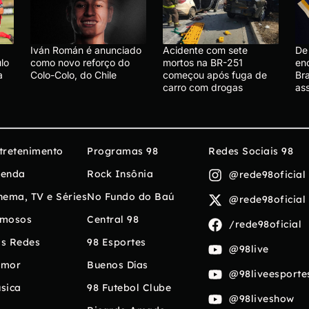
Iván Román é anunciado
Acidente com sete
De 
lo
como novo reforço do
mortos na BR-251
en
a
Colo-Colo, do Chile
começou após fuga de
Bra
carro com drogas
ass
tretenimento
Programas 98
Redes Sociais 98
enda
Rock Insônia
@rede98oficial
nema, TV e Séries
No Fundo do Baú
@rede98oficial
mosos
Central 98
/rede98oficial
s Redes
98 Esportes
@98live
umor
Buenos Días
@98liveesporte
sica
98 Futebol Clube
@98liveshow