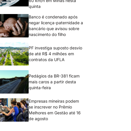
60 km/h em Minas nesta
quinta
Banco é condenado após
negar licença-paternidade a
bancário que avisou sobre
nascimento do filho
PF investiga suposto desvio
de até R$ 4 milhões em
contratos da UFLA
Pedágios da BR-381 ficam
mais caros a partir desta
quinta-feira
Empresas mineiras podem
se inscrever no Prêmio
Melhores em Gestão até 16
de agosto