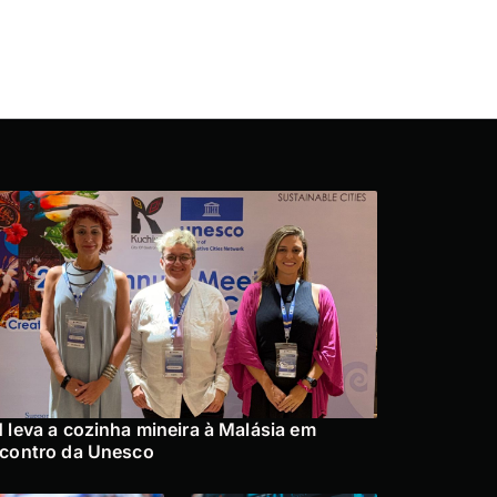
 leva a cozinha mineira à Malásia em
contro da Unesco