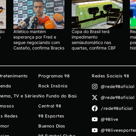
ção
Atlético mantém
Copa do Brasil terá
Re
s
esperança por Fred e
impedimento
ma
segue negociando com
semiautomático nas
por
Castaño, confirma Bracks
quartas, confirma CBF
his
tretenimento
Programas 98
Redes Sociais 98
enda
Rock Insônia
@rede98oficial
nema, TV e Séries
No Fundo do Baú
@rede98oficial
mosos
Central 98
/rede98oficial
s Redes
98 Esportes
@98live
umor
Buenos Días
@98liveesporte