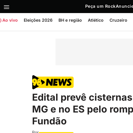
Peça um Rock
Anuncie
Ao vivo
Eleições 2026
BH e região
Atlético
Cruzeiro
Edital prevê cisterna
MG e no ES pelo rom
Fundão
Por