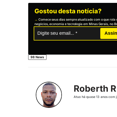
Gostou desta notícia?
→
Comece seus dias sempre atualizado com o que rola 
negócios, economia e tecnologia em Minas Gerais, no Br
Assin
98 News
Roberth R
Atuo há quase 13 anos com j