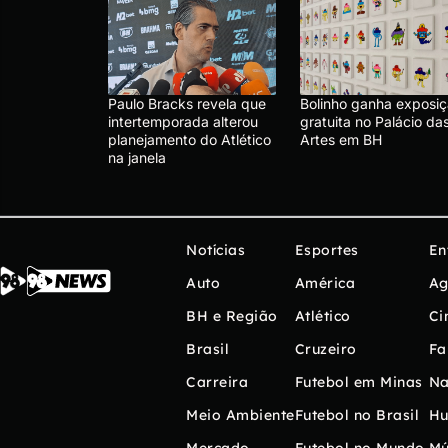
Paulo Bracks revela que
Bolinho ganha exposi
intertemporada alterou
gratuita no Palácio da
planejamento do Atlético
Artes em BH
na janela
Notícias
Esportes
En
Auto
América
Ag
BH e Região
Atlético
Ci
Brasil
Cruzeiro
Fa
Carreira
Futebol em Minas
Na
Meio Ambiente
Futebol no Brasil
H