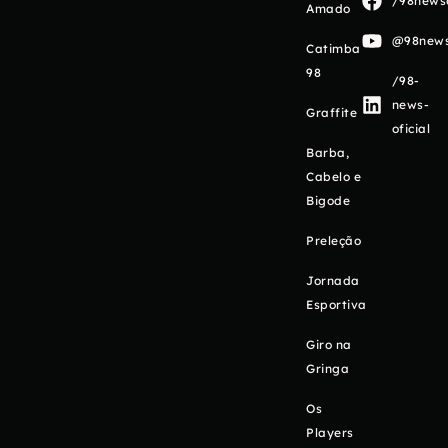
/98newso
Amado
@98newso
Catimba
98
/98-
news-
Graffite
oficial
Barba,
Cabelo e
Bigode
Preleção
Jornada
Esportiva
Giro na
Gringa
Os
Players