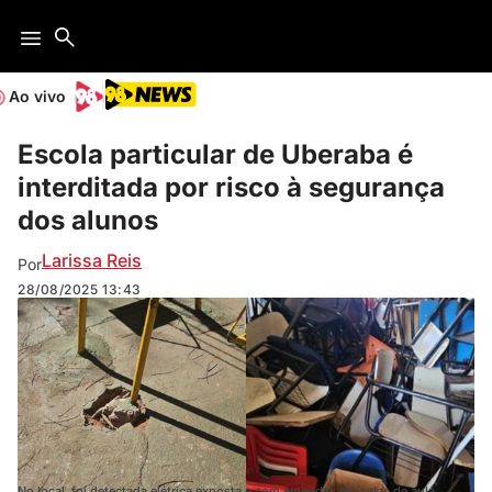
Ao vivo
Escola particular de Uberaba é
interditada por risco à segurança
dos alunos
Larissa Reis
Por
28/08/2025
13:43
No local, foi detectada elétrica exposta e com emendas em salas de aula,