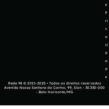
e
P
ri
v
a
ci
d
a
d
e
Rede 98 © 2021-2025 • Todos os direitos reservados
Avenida Nossa Senhora do Carmo, 99, Sion - 30.330-000
- Belo Horizonte/MG