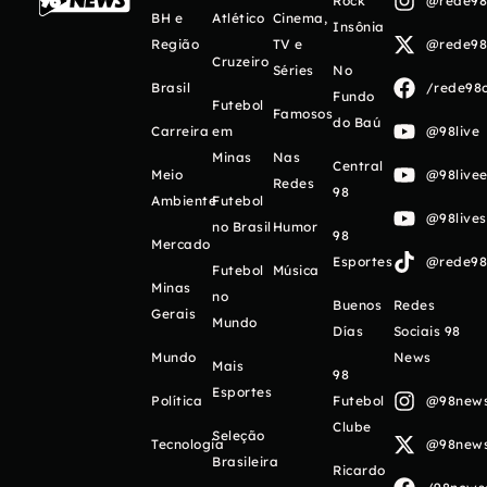
Rock
@rede98o
BH e
Atlético
Cinema,
Insônia
Região
TV e
@rede98o
Cruzeiro
Séries
No
Brasil
/rede98o
Fundo
Futebol
Famosos
do Baú
Carreira
em
@98live
Minas
Nas
Central
Meio
@98livee
Redes
98
Ambiente
Futebol
@98live
no Brasil
Humor
98
Mercado
Esportes
@rede98o
Futebol
Música
Minas
no
Buenos
Redes
Gerais
Mundo
Días
Sociais 98
Mundo
News
Mais
98
Esportes
Política
Futebol
@98newso
Clube
Seleção
Tecnologia
@98newso
Brasileira
Ricardo