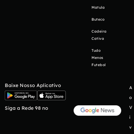
Matula
Buteco
Cadeira
Cativa
Tudo
Menos
Futebol
Baixe Nosso Aplicativo
A
o
V
Siga a Rede 98 no
i
v