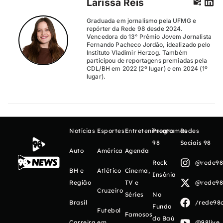
Larissa Reis
Graduada em jornalismo pela UFMG e
repórter da Rede 98 desde 2024.
Vencedora do 13° Prêmio Jovem Jornalista
Fernando Pacheco Jordão, idealizado pelo
Instituto Vladimir Herzog. Também
participou de reportagens premiadas pela
CDL/BH em 2022 (2º lugar) e em 2024 (1º
lugar).
Notícias
Esportes
Entretenimento
Programas
Redes
98
Sociais 98
Auto
América
Agenda
Rock
@rede98o
BH e
Atlético
Cinema,
Insônia
Região
TV e
@rede98o
Cruzeiro
Séries
No
Brasil
/rede98o
Fundo
Futebol
Famosos
do Baú
Carreira
em
@98live