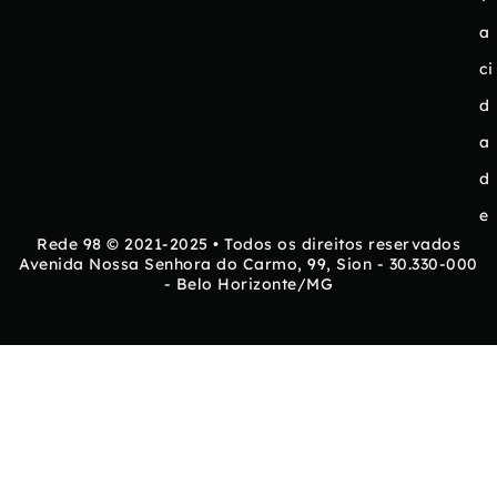
a
ci
d
a
d
e
Rede 98 © 2021-2025 • Todos os direitos reservados
Avenida Nossa Senhora do Carmo, 99, Sion - 30.330-000
- Belo Horizonte/MG