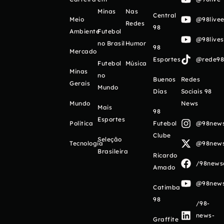
Minas
Nas
Central
Meio
@98livee
Redes
98
Ambiente
Futebol
@98live
no Brasil
Humor
98
Mercado
Esportes
@rede98o
Futebol
Música
Minas
no
Buenos
Redes
Gerais
Mundo
Días
Sociais 98
Mundo
News
Mais
98
Esportes
Política
Futebol
@98newso
Clube
Seleção
Tecnologia
@98newso
Brasileira
Ricardo
/98newso
Amado
@98newso
Catimba
98
/98-
news-
Graffite