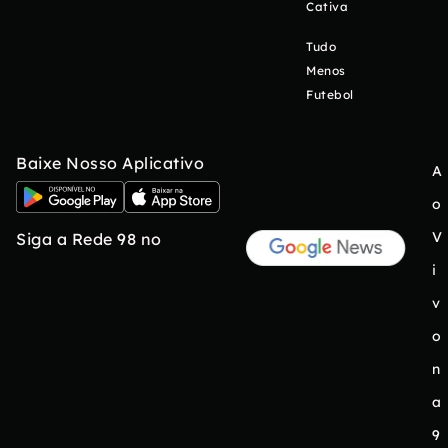
Cativa
Tudo
Menos
Futebol
Baixe Nosso Aplicativo
A
o
V
Siga a Rede 98 no
i
v
o
n
a
9