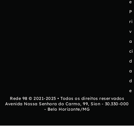
e
P
ri
v
a
ci
d
a
d
e
Rede 98 © 2021-2025 • Todos os direitos reservados
Avenida Nossa Senhora do Carmo, 99, Sion - 30.330-000
- Belo Horizonte/MG