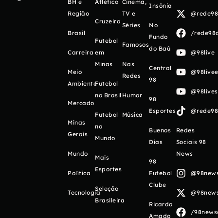
BH e
Atlético
Cinema,
Insônia
Região
TV e
@rede98o
Cruzeiro
Séries
No
Brasil
/rede98o
Fundo
Futebol
Famosos
do Baú
Carreira
em
@98live
Minas
Nas
Central
Meio
@98livee
Redes
98
Ambiente
Futebol
@98live
no Brasil
Humor
98
Mercado
Esportes
@rede98o
Futebol
Música
Minas
no
Buenos
Redes
Gerais
Mundo
Días
Sociais 98
Mundo
News
Mais
98
Esportes
Política
Futebol
@98newso
Clube
Seleção
Tecnologia
@98newso
Brasileira
Ricardo
/98newso
Amado