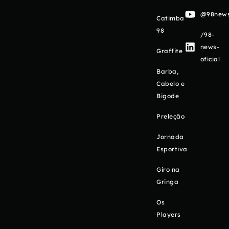
@98newso
Catimba
98
/98-
news-
Graffite
oficial
Barba,
Cabelo e
Bigode
Preleção
Jornada
Esportiva
Giro na
Gringa
Os
Players