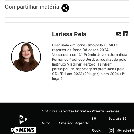
Compartilhar matéria
Larissa Reis
Graduada em jornalismo pela UFMG e
repórter da Rede 98 desde 2024.
Vencedora do 13° Prêmio Jovem Jornalista
Fernando Pacheco Jordão, idealizado pelo
Instituto Vladimir Herzog. Também
participou de reportagens premiadas pela
CDL/BH em 2022 (2º lugar) e em 2024 (1º
lugar).
Notícias
Esportes
Entretenimento
Programas
Redes
98
Sociais 98
Auto
América
Agenda
Rock
@rede98o