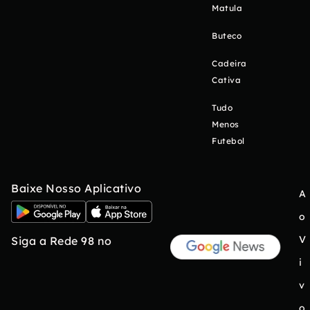
Matula
Buteco
Cadeira
Cativa
Tudo
Menos
Futebol
Baixe Nosso Aplicativo
A
o
V
Siga a Rede 98 no
i
v
o