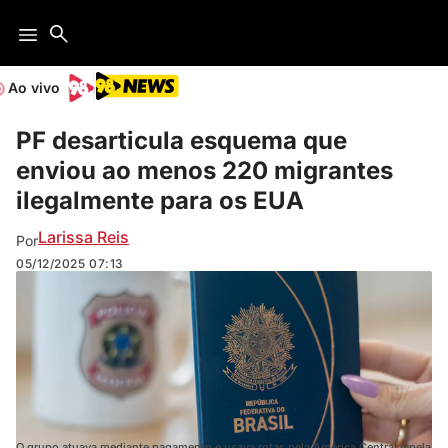
Ao vivo
PF desarticula esquema que
enviou ao menos 220 migrantes
ilegalmente para os EUA
Larissa Reis
Por
05/12/2025
07:13
O grupo atuava mediante pagamento e usava rotas pela América Central e pela