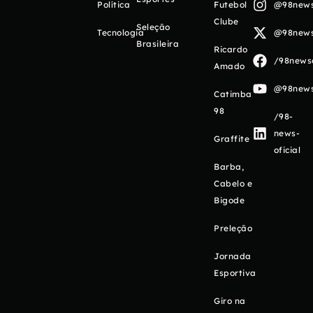
Política
Futebol
@98newso
Clube
Seleção
Tecnologia
@98newso
Brasileira
Ricardo
/98newso
Amado
@98newso
Catimba
98
/98-
news-
Graffite
oficial
Barba,
Cabelo e
Bigode
Preleção
Jornada
Esportiva
Giro na