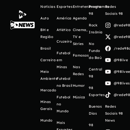
Notícias
Esportes
Entretenimento
Programas
Redes
98
Sociais 98
Auto
América
Agenda
Rock
@rede98o
BH e
Atlético
Cinema,
Insônia
Região
TV e
@rede98o
Cruzeiro
Séries
No
Brasil
/rede98o
Fundo
Futebol
Famosos
do Baú
Carreira
em
@98live
Minas
Nas
Central
Meio
@98livee
Redes
98
Ambiente
Futebol
@98live
no Brasil
Humor
98
Mercado
Esportes
@rede98o
Futebol
Música
Minas
no
Buenos
Redes
Gerais
Mundo
Días
Sociais 98
Mundo
News
Mais
98
Esportes