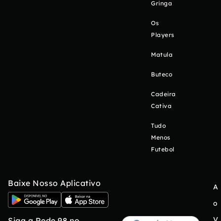
Gringa
Os
Players
Matula
Buteco
Cadeira
Cativa
Tudo
Menos
Futebol
Baixe Nosso Aplicativo
A
o
V
Siga a Rede 98 no