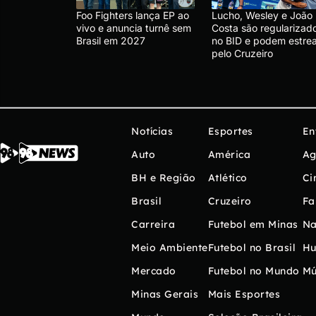
Foo Fighters lança EP ao
Lucho, Wesley e João
vivo e anuncia turnê sem
Costa são regularizad
Brasil em 2027
no BID e podem estrea
pelo Cruzeiro
Notícias
Esportes
En
Auto
América
Ag
BH e Região
Atlético
Ci
Brasil
Cruzeiro
Fa
Carreira
Futebol em Minas
Na
Meio Ambiente
Futebol no Brasil
H
Mercado
Futebol no Mundo
Mú
Minas Gerais
Mais Esportes