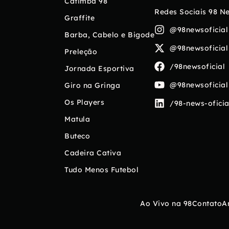
Catimba 98
Redes Sociais 98 N
Graffite
@98newsoficial
Barba, Cabelo e Bigode
@98newsoficial
Preleção
/98newsoficial
Jornada Esportiva
@98newsoficial
Giro na Gringa
Os Players
/98-news-oficia
Matula
Buteco
Cadeira Cativa
Tudo Menos Futebol
Ao Vivo na 98
Contato
A