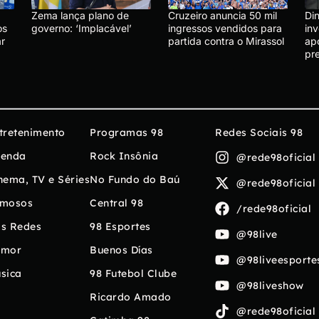
Zema lança plano de
Cruzeiro anuncia 50 mil
Di
os
governo: ‘Implacável’
ingressos vendidos para
in
r
partida contra o Mirassol
ap
pr
tretenimento
Programas 98
Redes Sociais 98
enda
Rock Insônia
@rede98oficial
nema, TV e Séries
No Fundo do Baú
@rede98oficial
mosos
Central 98
/rede98oficial
s Redes
98 Esportes
@98live
umor
Buenos Días
@98liveesporte
sica
98 Futebol Clube
@98liveshow
Ricardo Amado
@rede98oficial