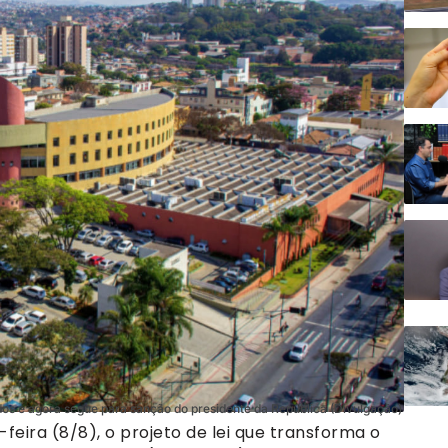
os e agora segue para sanção do presidente da República (Divulgação)
eira (8/8), o projeto de lei que transforma o