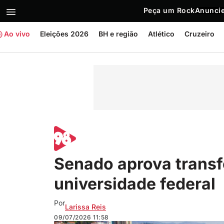
Peça um Rock
Anuncie
Ao vivo
Eleições 2026
BH e região
Atlético
Cruzeiro
Senado aprova trans
universidade federal
Por
Larissa Reis
09/07/2026
11:58