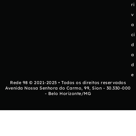
ri
v
a
ci
d
a
d
e
Rede 98 © 2021-2025 • Todos os direitos reservados
Avenida Nossa Senhora do Carmo, 99, Sion - 30.330-000
- Belo Horizonte/MG