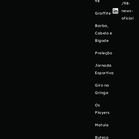
98
/98-
news-
Graffite
oficial
Barba,
Cabelo e
Bigode
Preleção
Jornada
Esportiva
Giro na
Gringa
Os
Players
Matula
Buteco