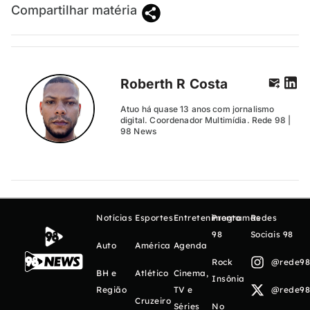
Compartilhar matéria
Roberth R Costa
Atuo há quase 13 anos com jornalismo
digital. Coordenador Multimídia. Rede 98 |
98 News
Notícias
Esportes
Entretenimento
Programas
Redes
98
Sociais 98
Auto
América
Agenda
Rock
@rede98o
BH e
Atlético
Cinema,
Insônia
Região
TV e
@rede98o
Cruzeiro
Séries
No