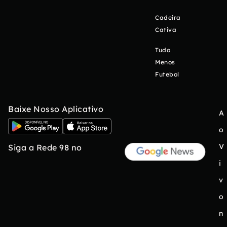
Cadeira
Cativa
Tudo
Menos
Futebol
Baixe Nosso Aplicativo
A
o
V
Siga a Rede 98 no
i
v
o
n