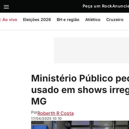
Peça um Rock
Anuncie
Ao vivo
Eleições 2026
BH e região
Atlético
Cruzeiro
Ministério Público pe
usado em shows irreg
MG
Por
Roberth R Costa
17/04/2025
10:10