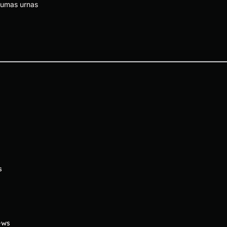
gumas urnas
s
ews