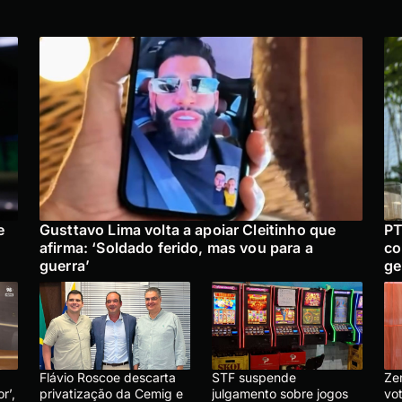
e
Gusttavo Lima volta a apoiar Cleitinho que
PT
afirma: ‘Soldado ferido, mas vou para a
co
guerra’
ge
Flávio Roscoe descarta
STF suspende
Ze
r’,
privatização da Cemig e
julgamento sobre jogos
vo