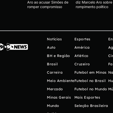
Aro ao acusar Simões de
diz Marcelo Aro sobre
romper compromisso
rompimento político
Notícias
Esportes
En
Auto
América
Ag
BH e Região
Atlético
Ci
Brasil
Cruzeiro
Fa
Carreira
Futebol em Minas
Na
Meio Ambiente
Futebol no Brasil
H
Mercado
Futebol no Mundo
Mú
Minas Gerais
Mais Esportes
Mundo
Seleção Brasileira