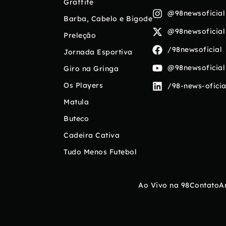
Graffite
@98newsoficial
Barba, Cabelo e Bigode
@98newsoficial
Preleção
/98newsoficial
Jornada Esportiva
@98newsoficial
Giro na Gringa
Os Players
/98-news-oficia
Matula
Buteco
Cadeira Cativa
Tudo Menos Futebol
Ao Vivo na 98
Contato
A