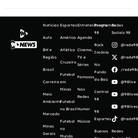
Notícias
Esportes
Entretenimento
Programas
Redes
98
Sociais 98
Auto
América
Agenda
Rock
@rede98o
BH e
Atlético
Cinema,
Insônia
Região
TV e
@rede98o
Cruzeiro
Séries
No
Brasil
/rede98o
Fundo
Futebol
Famosos
do Baú
Carreira
em
@98live
Minas
Nas
Central
Meio
@98livee
Redes
98
Ambiente
Futebol
@98live
no Brasil
Humor
98
Mercado
Esportes
@rede98o
Futebol
Música
Minas
no
Buenos
Redes
Gerais
Mundo