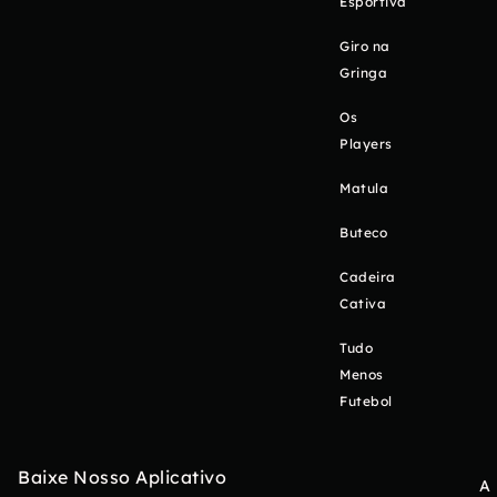
Esportiva
Giro na
Gringa
Os
Players
Matula
Buteco
Cadeira
Cativa
Tudo
Menos
Futebol
Baixe Nosso Aplicativo
A