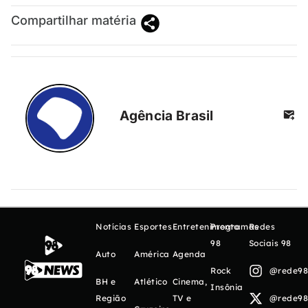
Compartilhar matéria
Agência Brasil
Notícias
Esportes
Entretenimento
Programas
Redes
98
Sociais 98
Auto
América
Agenda
Rock
@rede98o
BH e
Atlético
Cinema,
Insônia
Região
TV e
@rede98o