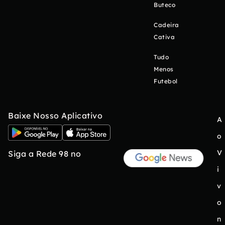
Buteco
Cadeira
Cativa
Tudo
Menos
Futebol
Baixe Nosso Aplicativo
A
o
V
Siga a Rede 98 no
i
v
o
n