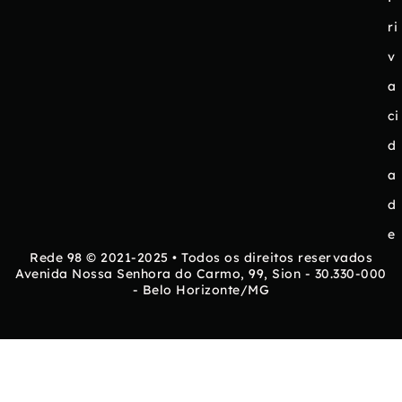
ri
v
a
ci
d
a
d
e
Rede 98 © 2021-2025 • Todos os direitos reservados
Avenida Nossa Senhora do Carmo, 99, Sion - 30.330-000
- Belo Horizonte/MG