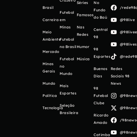
Cruzeiro
Séries
No
Brasil
/rede98o
Fundo
Futebol
Famosos
do Baú
Carreira
em
@98live
Minas
Nas
Central
Meio
@98livee
Redes
98
Ambiente
Futebol
@98live
no Brasil
Humor
98
Mercado
Esportes
@rede98o
Futebol
Música
Minas
no
Buenos
Redes
Gerais
Mundo
Días
Sociais 98
Mundo
News
Mais
98
Esportes
Política
Futebol
@98newso
Clube
Seleção
Tecnologia
@98newso
Brasileira
Ricardo
/98newso
Amado
@98newso
Catimba