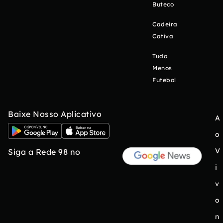
Buteco
Cadeira
Cativa
Tudo
Menos
Futebol
Baixe Nosso Aplicativo
A
o
V
Siga a Rede 98 no
i
v
o
n