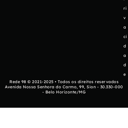
ri
v
a
ci
d
a
d
e
Rede 98 © 2021-2025 • Todos os direitos reservados
Avenida Nossa Senhora do Carmo, 99, Sion - 30.330-000
- Belo Horizonte/MG