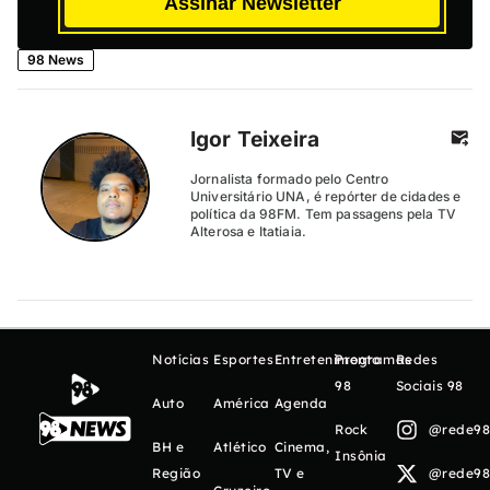
Assinar Newsletter
98 News
Igor Teixeira
Jornalista formado pelo Centro
Universitário UNA, é repórter de cidades e
política da 98FM. Tem passagens pela TV
Alterosa e Itatiaia.
Notícias
Esportes
Entretenimento
Programas
Redes
98
Sociais 98
Auto
América
Agenda
Rock
@rede98o
BH e
Atlético
Cinema,
Insônia
Região
TV e
@rede98o