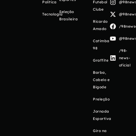
Política
Futebol
@98newso
Clube
Seleção
Tecnologia
@98newso
Brasileira
Ricardo
/98newso
Amado
@98newso
Catimba
98
/98-
news-
Graffite
oficial
Barba,
Cabelo e
Bigode
Preleção
Jornada
Esportiva
Giro na