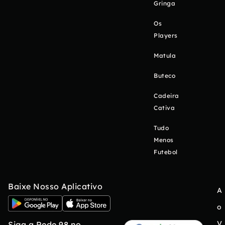
Gringa
Os
Players
Matula
Buteco
Cadeira
Cativa
Tudo
Menos
Futebol
Baixe Nosso Aplicativo
A
o
V
Siga a Rede 98 no