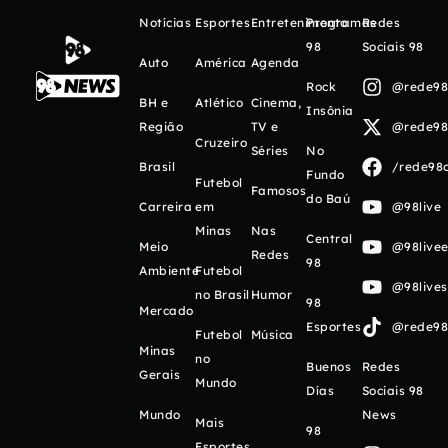
Notícias
Esportes
Entretenimento
Programas
Redes
98
Sociais 98
Auto
América
Agenda
Rock
@rede98o
BH e
Atlético
Cinema,
Insônia
Região
TV e
@rede98o
Cruzeiro
Séries
No
Brasil
/rede98o
Fundo
Futebol
Famosos
do Baú
Carreira
em
@98live
Minas
Nas
Central
Meio
@98livee
Redes
98
Ambiente
Futebol
@98live
no Brasil
Humor
98
Mercado
Esportes
@rede98o
Futebol
Música
Minas
no
Buenos
Redes
Gerais
Mundo
Días
Sociais 98
Mundo
News
Mais
98
Esportes