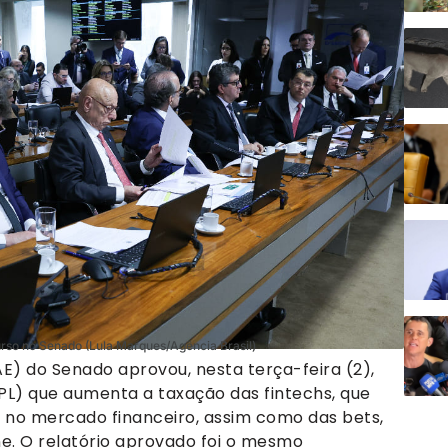
rso no Senado (Lula Marques/Agência Brasil)
) do Senado aprovou, nesta terça-feira (2),
 (PL) que aumenta a taxação das fintechs, que
o mercado financeiro, assim como das bets,
e. O relatório aprovado foi o mesmo