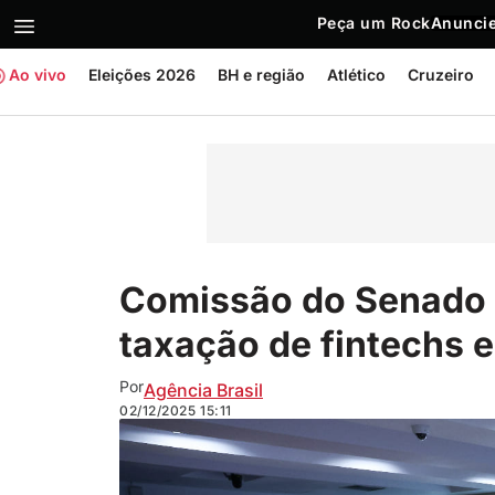
Peça um Rock
Anuncie
Ao vivo
Eleições 2026
BH e região
Atlético
Cruzeiro
Comissão do Senado 
taxação de fintechs e
Por
Agência Brasil
02/12/2025
15:11