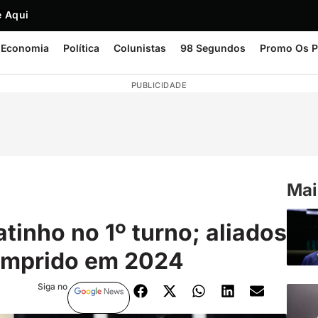
 Aqui
Economia
Política
Colunistas
98 Segundos
Promo Os P
PUBLICIDADE
Mai
atinho no 1º turno; aliados
umprido em 2024
Siga no