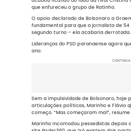
acabou ficando ao lado da rival Cristina 
que enfureceu o grupo de Ratinho.
O apoio declarado de Bolsonaro a Graeml
fundamental para que a jornalista de 54 
segundo turno – ela acabaria derrotada
Lideranças do PSD paranaense agora que
ano.
CONTINUA
Sem a impulsividade de Bolsonaro, hoje 
articulações políticas, Marinho e Flávi
começo. “Mas começaram mal”, resume 
Marinho incomodou pessedistas depois d
site
Poder360
, que “só existem dois parti