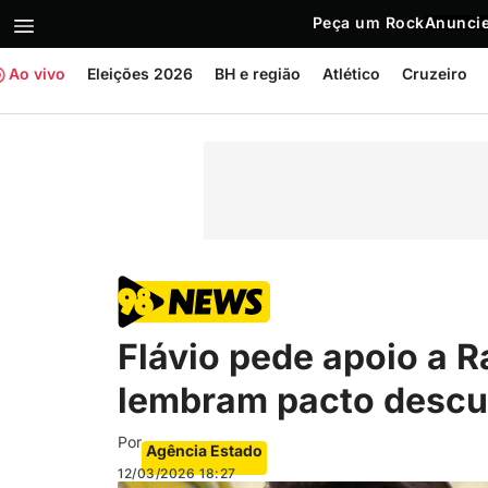
Peça um Rock
Anuncie
Ao vivo
Eleições 2026
BH e região
Atlético
Cruzeiro
Flávio pede apoio a R
lembram pacto desc
Por
Agência Estado
12/03/2026
18:27