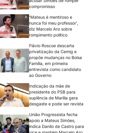
acusar Simões de romper
compromisso
‘Mateus é mentiroso e
nunca foi meu professor’,
diz Marcelo Aro sobre
rompimento político
Flávio Roscoe descarta
privatização da Cemig e
propõe mudanças no Bolsa
Família, em primeira
entrevista como candidato
ao Governo
Indicação da mãe de
presidente do PSB para
suplência de Marília gera
desgaste e pode ser revista
União Progressista fecha
apoio a Mateus Simões,
indica Danilo de Castro para
vice e mantém Marcelo Aro