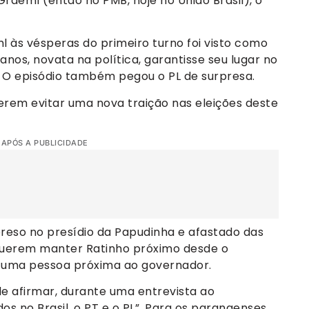
Graeml (então no PMB, hoje no União Brasil), o
 às vésperas do primeiro turno foi visto como
anos, novata na política, garantisse seu lugar no
. O episódio também pegou o PL de surpresa.
rem evitar uma nova traição nas eleições deste
 APÓS A PUBLICIDADE
preso no presídio da Papudinha e afastado das
o querem manter Ratinho próximo desde o
uma pessoa próxima ao governador.
e afirmar, durante uma entrevista ao
dos no Brasil, o PT e o PL”. Para os paranaenses