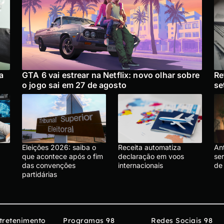
a
GTA 6 vai estrear na Netflix: novo olhar sobre
Re
o jogo sai em 27 de agosto
se
Eleições 2026: saiba o
Receita automatiza
An
que acontece após o fim
declaração em voos
ser
das convenções
internacionais
de
partidárias
tretenimento
Programas 98
Redes Sociais 98