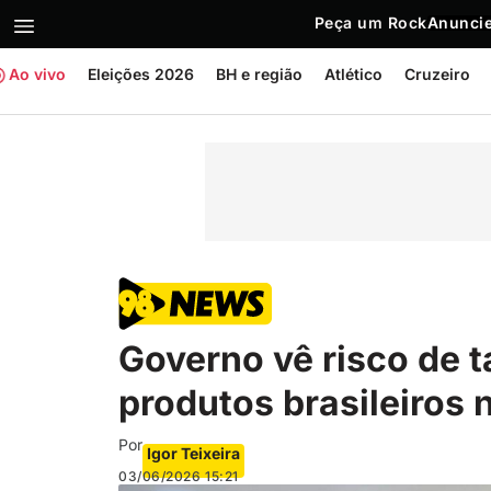
Peça um Rock
Anuncie
Ao vivo
Eleições 2026
BH e região
Atlético
Cruzeiro
Governo vê risco de t
produtos brasileiros
Por
Igor Teixeira
03/06/2026
15:21