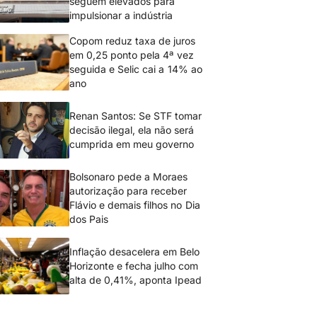
seguem elevados para
impulsionar a indústria
Copom reduz taxa de juros
em 0,25 ponto pela 4ª vez
seguida e Selic cai a 14% ao
ano
Renan Santos: Se STF tomar
decisão ilegal, ela não será
cumprida em meu governo
Bolsonaro pede a Moraes
autorização para receber
Flávio e demais filhos no Dia
dos Pais
Inflação desacelera em Belo
Horizonte e fecha julho com
alta de 0,41%, aponta Ipead