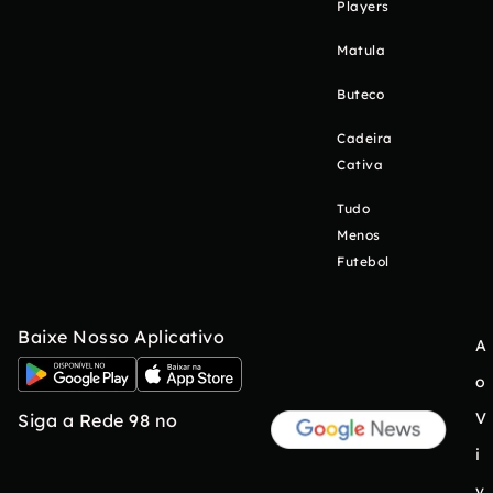
Players
Matula
Buteco
Cadeira
Cativa
Tudo
Menos
Futebol
Baixe Nosso Aplicativo
A
o
V
Siga a Rede 98 no
i
v