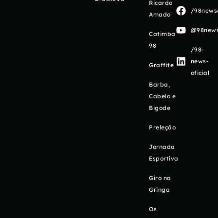
Ricardo
/98newso
Amado
@98newso
Catimba
98
/98-
news-
Graffite
oficial
Barba,
Cabelo e
Bigode
Preleção
Jornada
Esportiva
Giro na
Gringa
Os