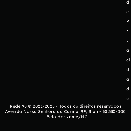
d
e
P
ri
v
a
ci
d
a
d
e
Rede 98 © 2021-2025 • Todos os direitos reservados
Avenida Nossa Senhora do Carmo, 99, Sion - 30.330-000
- Belo Horizonte/MG