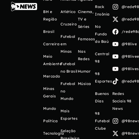
Rock
@rede98o
BH e
Atlético
Cinema,
Insônia
Região
TV e
@rede98o
Cruzeiro
Séries
No
Brasil
/rede98o
Fundo
Futebol
Famosos
do Baú
Carreira
em
@98live
Minas
Nas
Central
Meio
@98livee
Redes
98
Ambiente
Futebol
@98live
no Brasil
Humor
98
Mercado
Esportes
@rede98o
Futebol
Música
Minas
no
Buenos
Redes
Gerais
Mundo
Días
Sociais 98
Mundo
News
Mais
98
Esportes
Política
Futebol
@98newso
Clube
Seleção
Tecnologia
@98newso
Brasileira