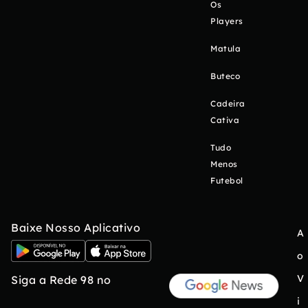
Os
Players
Matula
Buteco
Cadeira
Cativa
Tudo
Menos
Futebol
Baixe Nosso Aplicativo
A
o
V
Siga a Rede 98 no
i