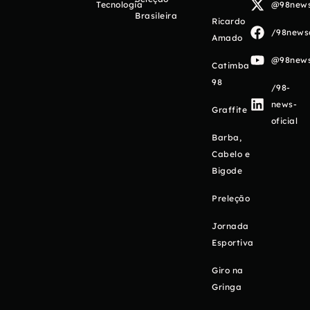
Tecnologia
@98newso
Brasileira
Ricardo
/98newso
Amado
@98newso
Catimba
98
/98-
news-
Graffite
oficial
Barba,
Cabelo e
Bigode
Preleção
Jornada
Esportiva
Giro na
Gringa