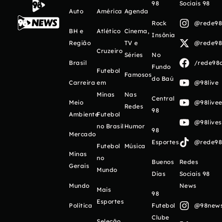
98
Sociais 98
Auto
América
Agenda
Rock
@rede98o
BH e
Atlético
Cinema,
Insônia
Região
TV e
@rede98o
Cruzeiro
Séries
No
Brasil
/rede98o
Fundo
Futebol
Famosos
do Baú
Carreira
em
@98live
Minas
Nas
Central
Meio
@98livee
Redes
98
Ambiente
Futebol
@98live
no Brasil
Humor
98
Mercado
Esportes
@rede98o
Futebol
Música
Minas
no
Buenos
Redes
Gerais
Mundo
Días
Sociais 98
Mundo
News
Mais
98
Esportes
Política
Futebol
@98newso
Clube
Seleção