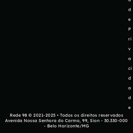
d
e
P
ri
v
a
ci
d
a
d
e
Rede 98 © 2021-2025 • Todos os direitos reservados
Avenida Nossa Senhora do Carmo, 99, Sion - 30.330-000
- Belo Horizonte/MG