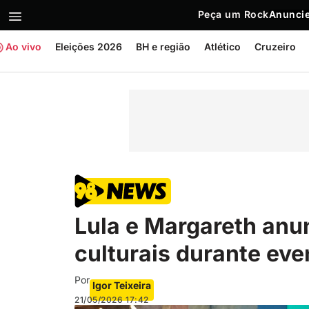
Peça um Rock
Anuncie
Ao vivo
Eleições 2026
BH e região
Atlético
Cruzeiro
Lula e Margareth anu
culturais durante eve
Por
Igor Teixeira
21/05/2026
17:42