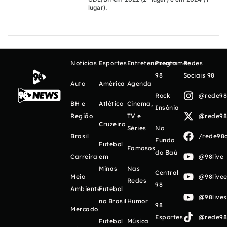
lugar).
Notícias
Esportes
Entretenimento
Programas
Redes
98
Sociais 98
Auto
América
Agenda
Rock
@rede98o
BH e
Atlético
Cinema,
Insônia
Região
TV e
@rede98o
Cruzeiro
Séries
No
Brasil
/rede98o
Fundo
Futebol
Famosos
do Baú
Carreira
em
@98live
Minas
Nas
Central
Meio
@98livee
Redes
98
Ambiente
Futebol
@98live
no Brasil
Humor
98
Mercado
Esportes
@rede98o
Futebol
Música