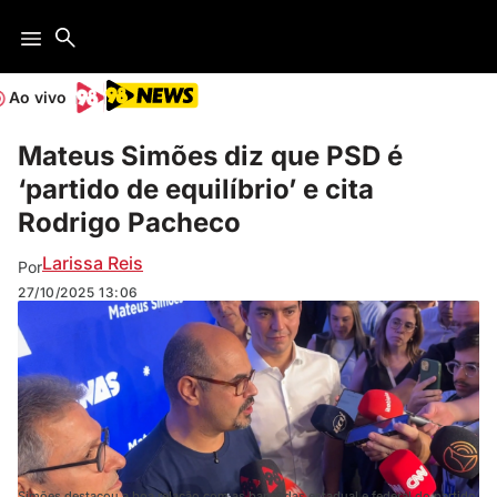
Ao vivo
Mateus Simões diz que PSD é
‘partido de equilíbrio’ e cita
Rodrigo Pacheco
Larissa Reis
Por
27/10/2025
13:06
Simões destacou a boa relação com as bancadas estadual e federal do partido