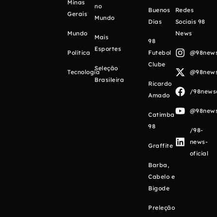
Minas
no
Buenos
Redes
Gerais
Mundo
Días
Sociais 98
Mundo
News
Mais
98
Esportes
Política
Futebol
@98newso
Clube
Seleção
Tecnologia
@98newso
Brasileira
Ricardo
/98newso
Amado
@98newso
Catimba
98
/98-
news-
Graffite
oficial
Barba,
Cabelo e
Bigode
Preleção