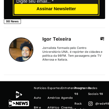
Assinar Newsletter
98 News
Igor Teixeira
Jornalista formado pelo Centro
Universitário UNA, é repórter de cidades e
política da 98FM. Tem passagens pela TV
Alterosa e Itatiaia.
Notícias
Esportes
Entretenimento
Programas
Redes
98
Sociais 98
Auto
América
Agenda
Rock
@rede98o
BH e
Atlético
Cinema,