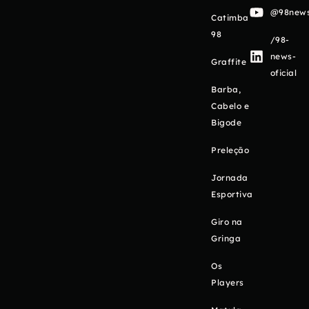
@98newso
Catimba
98
/98-
news-
Graffite
oficial
Barba,
Cabelo e
Bigode
Preleção
Jornada
Esportiva
Giro na
Gringa
Os
Players