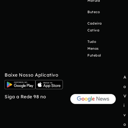
Matula
Buteco
Cadeira
Cativa
Tudo
Menos
Futebol
Baixe Nosso Aplicativo
A
o
V
Siga a Rede 98 no
i
v
o