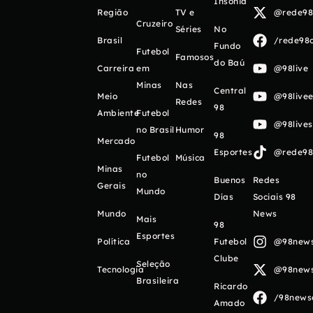
Insônia
Região
TV e
@rede98o
Cruzeiro
Séries
No
Brasil
/rede98o
Fundo
Futebol
Famosos
do Baú
Carreira
em
@98live
Minas
Nas
Central
Meio
@98livee
Redes
98
Ambiente
Futebol
@98live
no Brasil
Humor
98
Mercado
Esportes
@rede98o
Futebol
Música
Minas
no
Buenos
Redes
Gerais
Mundo
Días
Sociais 98
Mundo
News
Mais
98
Esportes
Política
Futebol
@98newso
Clube
Seleção
Tecnologia
@98newso
Brasileira
Ricardo
/98newso
Amado