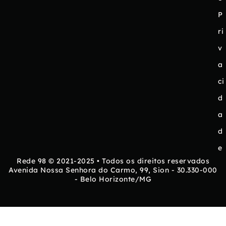
P
ri
v
a
ci
d
a
d
e
Rede 98 © 2021-2025 • Todos os direitos reservados
Avenida Nossa Senhora do Carmo, 99, Sion - 30.330-000
- Belo Horizonte/MG