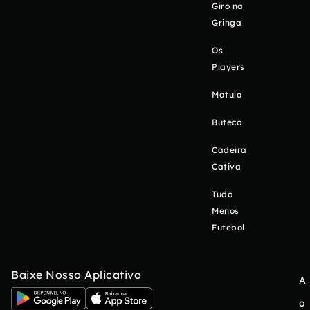
Giro na
Gringa
Os
Players
Matula
Buteco
Cadeira
Cativa
Tudo
Menos
Futebol
Baixe Nosso Aplicativo
A
o