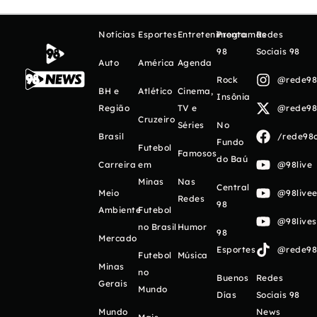
Notícias
Esportes
Entretenimento
Programas
Redes
98
Sociais 98
Auto
América
Agenda
Rock
@rede98o
BH e
Atlético
Cinema,
Insônia
Região
TV e
@rede98o
Cruzeiro
Séries
No
Brasil
/rede98o
Fundo
Futebol
Famosos
do Baú
Carreira
em
@98live
Minas
Nas
Central
Meio
@98livee
Redes
98
Ambiente
Futebol
@98live
no Brasil
Humor
98
Mercado
Esportes
@rede98o
Futebol
Música
Minas
no
Buenos
Redes
Gerais
Mundo
Días
Sociais 98
Mundo
News