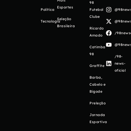
Mais
98
Esportes
Política
Futebol
@98newso
Clube
Seleção
Tecnologia
@98newso
Brasileira
Ricardo
/98newso
Amado
@98newso
Catimba
98
/98-
news-
Graffite
oficial
Barba,
Cabelo e
Bigode
Preleção
Jornada
Esportiva