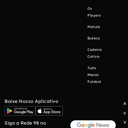
Os
Players
Matula
Buteco
Cadeira
Cativa
Tudo
Menos
Futebol
Baixe Nosso Aplicativo
A
o
V
Siga a Rede 98 no