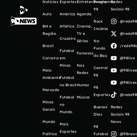
Notícias
Esportes
Entretenimento
Programas
Redes
98
Sociais 98
Auto
América
Agenda
Rock
@rede98o
BH e
Atlético
Cinema,
Insônia
Região
TV e
@rede98o
Cruzeiro
Séries
No
Brasil
/rede98o
Fundo
Futebol
Famosos
do Baú
Carreira
em
@98live
Minas
Nas
Central
Meio
@98livee
Redes
98
Ambiente
Futebol
@98live
no Brasil
Humor
98
Mercado
Esportes
@rede98o
Futebol
Música
Minas
no
Buenos
Redes
Gerais
Mundo
Días
Sociais 98
Mundo
News
Mais
98
Esportes
Política
Futebol
@98newso