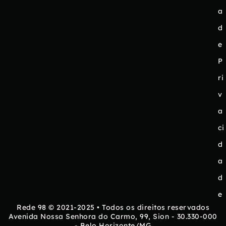
a
d
e
P
ri
v
a
ci
d
a
d
e
Rede 98 © 2021-2025 • Todos os direitos reservados
Avenida Nossa Senhora do Carmo, 99, Sion - 30.330-000
- Belo Horizonte/MG