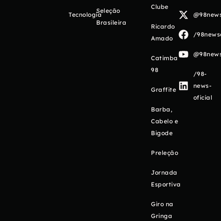
Clube
Seleção
Tecnologia
@98newso
Brasileira
Ricardo
/98newso
Amado
@98newso
Catimba
98
/98-
news-
Graffite
oficial
Barba,
Cabelo e
Bigode
Preleção
Jornada
Esportiva
Giro na
Gringa