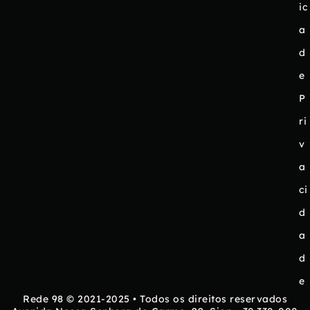
ic
a
d
e
P
ri
v
a
ci
d
a
d
e
Rede 98 © 2021-2025 • Todos os direitos reservados