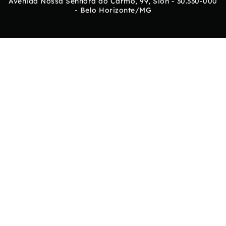
Avenida Nossa Senhora do Carmo, 99, Sion - 30.330-000
- Belo Horizonte/MG