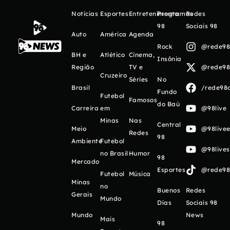
Notícias
Esportes
Entretenimento
Programas
Redes
98
Sociais 98
Auto
América
Agenda
Rock
@rede98o
BH e
Atlético
Cinema,
Insônia
Região
TV e
@rede98o
Cruzeiro
Séries
No
Brasil
/rede98o
Fundo
Futebol
Famosos
do Baú
Carreira
em
@98live
Minas
Nas
Central
Meio
@98livee
Redes
98
Ambiente
Futebol
@98live
no Brasil
Humor
98
Mercado
Esportes
@rede98o
Futebol
Música
Minas
no
Buenos
Redes
Gerais
Mundo
Días
Sociais 98
Mundo
News
Mais
98