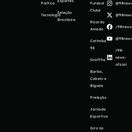
Esportes
Política
Futebol
@98newso
Clube
Seleção
Tecnologia
@98newso
Brasileira
Ricardo
/98newso
Amado
@98newso
Catimba
98
/98-
news-
Graffite
oficial
Barba,
Cabelo e
Bigode
Preleção
Jornada
Esportiva
Giro na