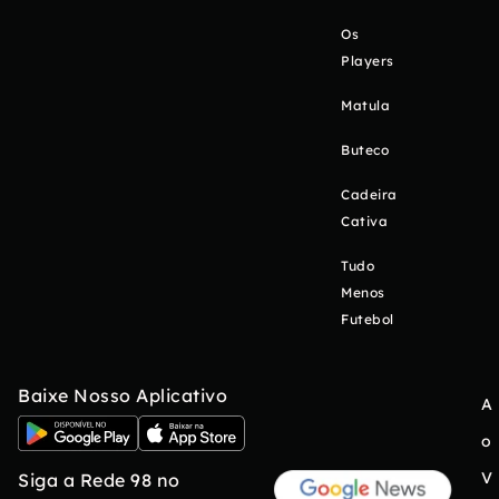
Os
Players
Matula
Buteco
Cadeira
Cativa
Tudo
Menos
Futebol
Baixe Nosso Aplicativo
A
o
V
Siga a Rede 98 no