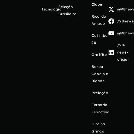
Clube
Seleção
Tecnologia
@98newso
Brasileira
Ricardo
/98newso
Amado
@98newso
Catimba
98
/98-
news-
Graffite
oficial
Barba,
Cabelo e
Bigode
Preleção
Jornada
Esportiva
Giro na
Gringa