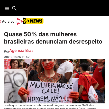
Ao vivo
Quase 50% das mulheres
brasileiras denunciam desrespeito
Agência Brasil
Por
09/12/2025
11:42
A pesquisa ouviu mais de 20 mil mulheres em todas as regiões do país e
revela que o machismo continua sendo regra e não exceção: 94% das
entrevistadas classificam o Brasil como um país machista (Foto: Rovena