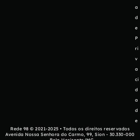
a
d
e
P
ri
v
a
ci
d
a
d
e
Rede 98 © 2021-2025 • Todos os direitos reservados
Avenida Nossa Senhora do Carmo, 99, Sion - 30.330-000
- Belo Horizonte/MG