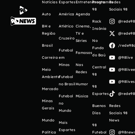
Notícias
Esportes
Entretenimento
Programas
Redes
98
Sociais 98
Auto
América
Agenda
Rock
@rede98o
BH e
Atlético
Cinema,
Insônia
Região
TV e
@rede98o
Cruzeiro
Séries
No
Brasil
/rede98o
Fundo
Futebol
Famosos
do Baú
Carreira
em
@98live
Minas
Nas
Central
Meio
@98livee
Redes
98
Ambiente
Futebol
@98live
no Brasil
Humor
98
Mercado
Esportes
@rede98o
Futebol
Música
Minas
no
Buenos
Redes
Gerais
Mundo
Días
Sociais 98
Mundo
News
Mais
98
Esportes
Política
Futebol
@98newso