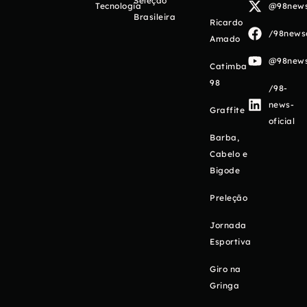
Seleção
Tecnologia
@98newso
Brasileira
Ricardo
/98newso
Amado
@98newso
Catimba
98
/98-
news-
Graffite
oficial
Barba,
Cabelo e
Bigode
Preleção
Jornada
Esportiva
Giro na
Gringa