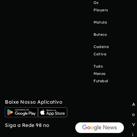
Os
Players
Matula
Buteco
Cadeira
Cativa
Tudo
Menos
Futebol
Baixe Nosso Aplicativo
A
o
V
Siga a Rede 98 no
i