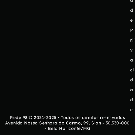
a
d
e
P
ri
v
a
ci
d
a
d
e
Rede 98 © 2021-2025 • Todos os direitos reservados
Avenida Nossa Senhora do Carmo, 99, Sion - 30.330-000
- Belo Horizonte/MG