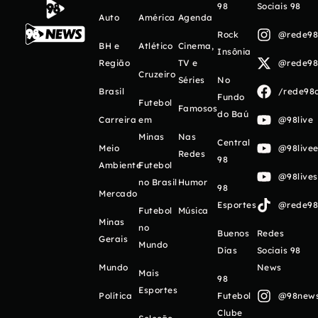
98
Sociais 98
Auto
América
Agenda
Rock
@rede98o
BH e
Atlético
Cinema,
Insônia
Região
TV e
@rede98o
Cruzeiro
Séries
No
Brasil
/rede98o
Fundo
Futebol
Famosos
do Baú
Carreira
em
@98live
Minas
Nas
Central
Meio
@98livee
Redes
98
Ambiente
Futebol
@98live
no Brasil
Humor
98
Mercado
Esportes
@rede98o
Futebol
Música
Minas
no
Buenos
Redes
Gerais
Mundo
Días
Sociais 98
Mundo
News
Mais
98
Esportes
Política
Futebol
@98newso
Clube