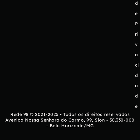
d
e
P
ri
v
a
ci
d
a
d
e
Rede 98 © 2021-2025 • Todos os direitos reservados
Avenida Nossa Senhora do Carmo, 99, Sion - 30.330-000
- Belo Horizonte/MG