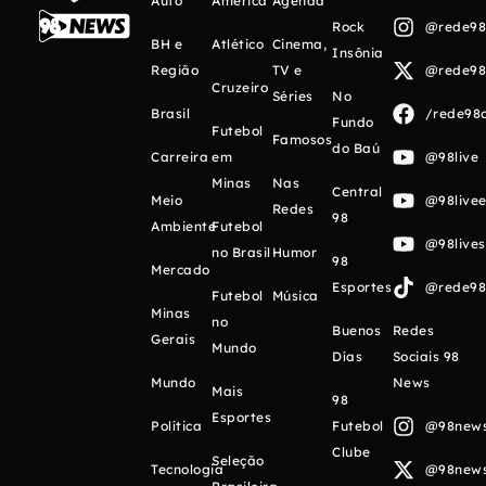
Auto
América
Agenda
Rock
@rede98o
BH e
Atlético
Cinema,
Insônia
Região
TV e
@rede98o
Cruzeiro
Séries
No
Brasil
/rede98o
Fundo
Futebol
Famosos
do Baú
Carreira
em
@98live
Minas
Nas
Central
Meio
@98livee
Redes
98
Ambiente
Futebol
@98live
no Brasil
Humor
98
Mercado
Esportes
@rede98o
Futebol
Música
Minas
no
Buenos
Redes
Gerais
Mundo
Días
Sociais 98
Mundo
News
Mais
98
Esportes
Política
Futebol
@98newso
Clube
Seleção
Tecnologia
@98newso