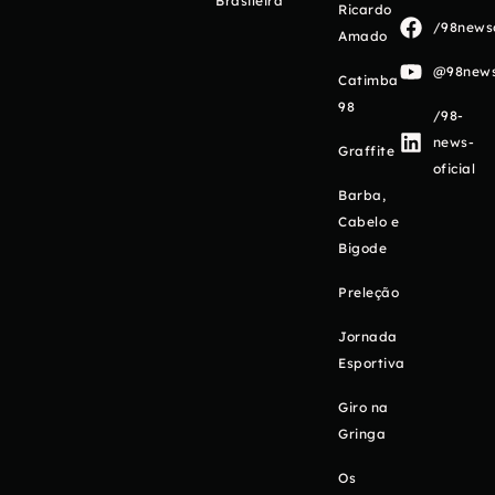
Brasileira
Ricardo
/98newso
Amado
@98newso
Catimba
98
/98-
news-
Graffite
oficial
Barba,
Cabelo e
Bigode
Preleção
Jornada
Esportiva
Giro na
Gringa
Os