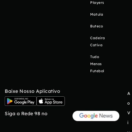
Players
Matula
Buteco
Cadeira
Cativa
Tudo
Menos
Futebol
Baixe Nosso Aplicativo
A
o
V
Siga a Rede 98 no
i