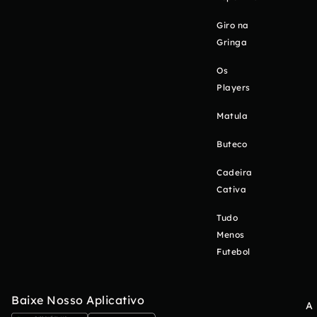
Giro na
Gringa
Os
Players
Matula
Buteco
Cadeira
Cativa
Tudo
Menos
Futebol
Baixe Nosso Aplicativo
A