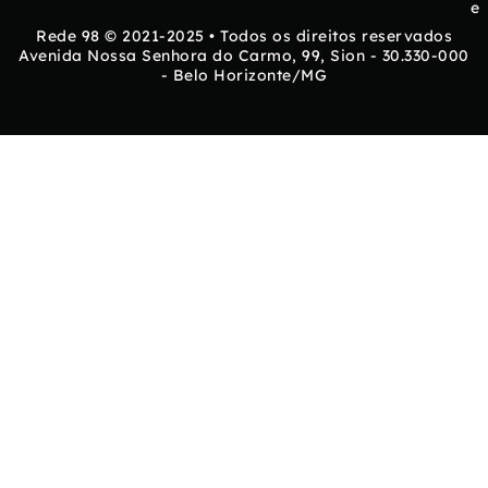
e
Rede 98 © 2021-2025 • Todos os direitos reservados
Avenida Nossa Senhora do Carmo, 99, Sion - 30.330-000
- Belo Horizonte/MG