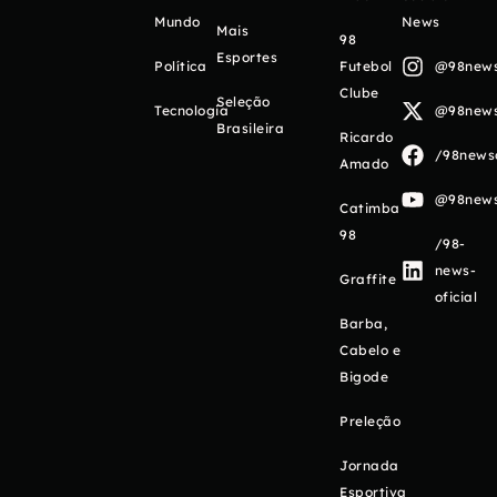
Mundo
News
Mais
98
Esportes
Política
Futebol
@98newso
Clube
Seleção
Tecnologia
@98newso
Brasileira
Ricardo
/98newso
Amado
@98newso
Catimba
98
/98-
news-
Graffite
oficial
Barba,
Cabelo e
Bigode
Preleção
Jornada
Esportiva