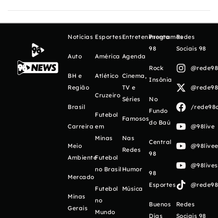
Notícias
Esportes
Entretenimento
Programas
Redes
98
Sociais 98
Auto
América
Agenda
Rock
@rede98o
BH e
Atlético
Cinema,
Insônia
Região
TV e
@rede98o
Cruzeiro
Séries
No
Brasil
/rede98o
Fundo
Futebol
Famosos
do Baú
Carreira
em
@98live
Minas
Nas
Central
Meio
@98livee
Redes
98
Ambiente
Futebol
@98live
no Brasil
Humor
98
Mercado
Esportes
@rede98o
Futebol
Música
Minas
no
Buenos
Redes
Gerais
Mundo
Días
Sociais 98