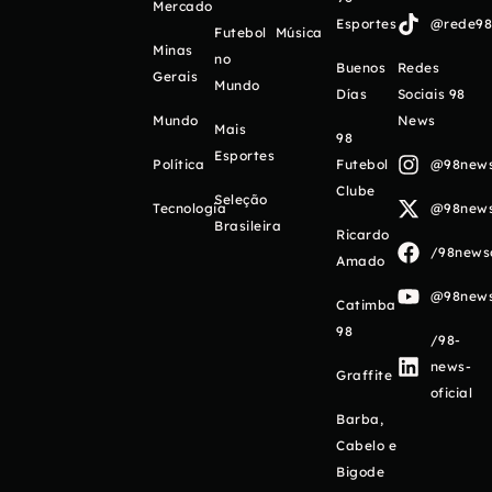
Mercado
Esportes
@rede98o
Futebol
Música
Minas
no
Buenos
Redes
Gerais
Mundo
Días
Sociais 98
Mundo
News
Mais
98
Esportes
Política
Futebol
@98newso
Clube
Seleção
Tecnologia
@98newso
Brasileira
Ricardo
/98newso
Amado
@98newso
Catimba
98
/98-
news-
Graffite
oficial
Barba,
Cabelo e
Bigode