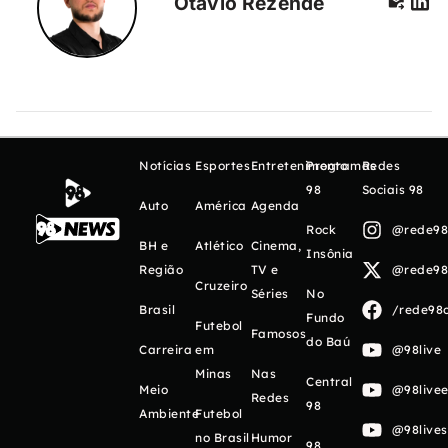
Otávio Rezende
Notícias
Esportes
Entretenimento
Programas
Redes
98
Sociais 98
Auto
América
Agenda
Rock
@rede98o
BH e
Atlético
Cinema,
Insônia
Região
TV e
@rede98o
Cruzeiro
Séries
No
Brasil
/rede98o
Fundo
Futebol
Famosos
do Baú
Carreira
em
@98live
Minas
Nas
Central
Meio
@98livee
Redes
98
Ambiente
Futebol
@98live
no Brasil
Humor
98