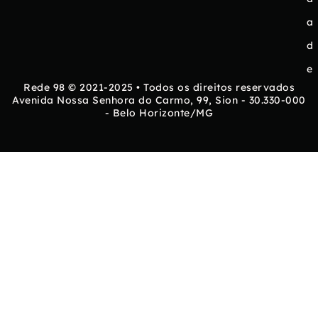
a
d
e
Rede 98 © 2021-2025 • Todos os direitos reservados
Avenida Nossa Senhora do Carmo, 99, Sion - 30.330-000
- Belo Horizonte/MG