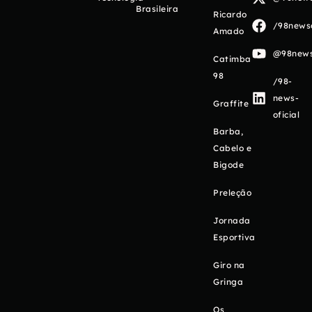
Brasileira
Ricardo
/98newso
Amado
@98newso
Catimba
98
/98-
news-
Graffite
oficial
Barba,
Cabelo e
Bigode
Preleção
Jornada
Esportiva
Giro na
Gringa
Os