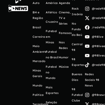
Auto
América
Agenda
Rock
@rede98o
BH e
Atlético
Cinema,
Insônia
Região
TV e
@rede98o
Cruzeiro
Séries
No
Brasil
/rede98o
Fundo
Futebol
Famosos
do Baú
Carreira
em
@98live
Minas
Nas
Central
Meio
@98livee
Redes
98
Ambiente
Futebol
@98live
no Brasil
Humor
98
Mercado
Esportes
@rede98o
Futebol
Música
Minas
no
Buenos
Redes
Gerais
Mundo
Días
Sociais 98
Mundo
News
Mais
98
Esportes
Política
Futebol
@98newso
Clube
Seleção
Tecnologia
@98newso