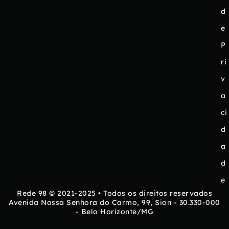
d
e
P
ri
v
a
ci
d
a
d
e
Rede 98 © 2021-2025 • Todos os direitos reservados
Avenida Nossa Senhora do Carmo, 99, Sion - 30.330-000
- Belo Horizonte/MG