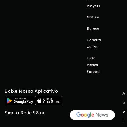
Players
Matula
Buteco
Cadeira
Cativa
Tudo
Menos
Futebol
Baixe Nosso Aplicativo
A
o
V
Siga a Rede 98 no
i