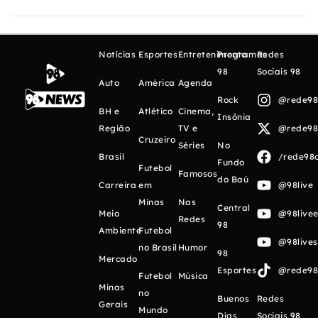
Notícias
Esportes
Entretenimento
Programas
Redes
98
Sociais 98
Auto
América
Agenda
Rock
@rede98o
BH e
Atlético
Cinema,
Insônia
Região
TV e
@rede98o
Cruzeiro
Séries
No
Brasil
/rede98o
Fundo
Futebol
Famosos
do Baú
Carreira
em
@98live
Minas
Nas
Central
Meio
@98livee
Redes
98
Ambiente
Futebol
@98live
no Brasil
Humor
98
Mercado
Esportes
@rede98o
Futebol
Música
Minas
no
Buenos
Redes
Gerais
Mundo
Días
Sociais 98