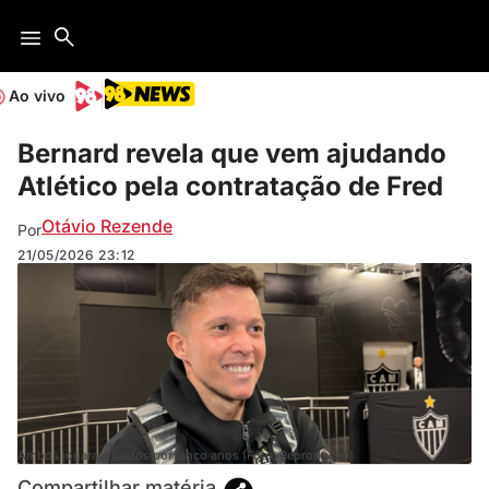
Ao vivo
Bernard revela que vem ajudando
Atlético pela contratação de Fred
Otávio Rezende
Por
21/05/2026
23:12
Ambos jogaram juntos por cinco anos (Foto: Reprodução)
Compartilhar matéria