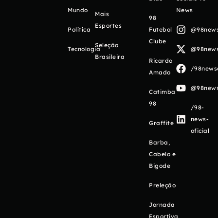
Mundo
News
Mais
98
Esportes
Política
Futebol
@98newso
Clube
Seleção
Tecnologia
@98newso
Brasileira
Ricardo
/98newso
Amado
@98newso
Catimba
98
/98-
news-
Graffite
oficial
Barba,
Cabelo e
Bigode
Preleção
Jornada
Esportiva