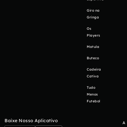
Giro na
Gringa
Os
Players
Matula
Buteco
Cadeira
Cativa
Tudo
Menos
Futebol
Baixe Nosso Aplicativo
A