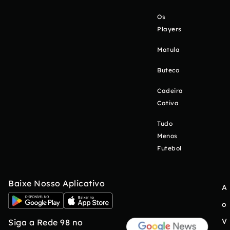
Os
Players
Matula
Buteco
Cadeira
Cativa
Tudo
Menos
Futebol
Baixe Nosso Aplicativo
A
o
V
Siga a Rede 98 no