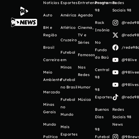
Notícias
Esportes
Entretenimento
Programas
Redes
98
Sociais 98
Auto
América
Agenda
Rock
@rede98o
BH e
Atlético
Cinema,
Insônia
Região
TV e
@rede98o
Cruzeiro
Séries
No
Brasil
/rede98o
Fundo
Futebol
Famosos
do Baú
Carreira
em
@98live
Minas
Nas
Central
Meio
@98livee
Redes
98
Ambiente
Futebol
@98live
no Brasil
Humor
98
Mercado
Esportes
@rede98o
Futebol
Música
Minas
no
Buenos
Redes
Gerais
Mundo
Días
Sociais 98
Mundo
News
Mais
98
Esportes
Política
Futebol
@98newso