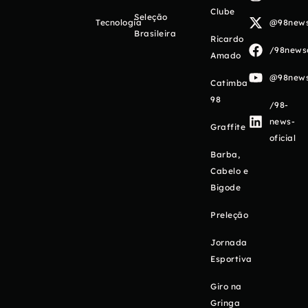
Clube
Seleção
Tecnologia
@98newso
Brasileira
Ricardo
/98newso
Amado
@98newso
Catimba
98
/98-
news-
Graffite
oficial
Barba,
Cabelo e
Bigode
Preleção
Jornada
Esportiva
Giro na
Gringa