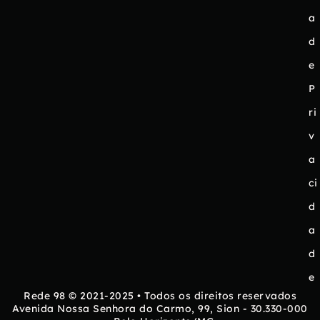
a
d
e
P
ri
v
a
ci
d
a
d
e
Rede 98 © 2021-2025 • Todos os direitos reservados
Avenida Nossa Senhora do Carmo, 99, Sion - 30.330-000