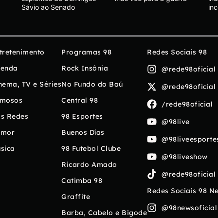
Sávio ao Senado
in
tretenimento
Programas 98
Redes Sociais 98
enda
Rock Insônia
@rede98oficial
nema, TV e Séries
No Fundo do Baú
@rede98oficial
mosos
Central 98
/rede98oficial
s Redes
98 Esportes
@98live
umor
Buenos Días
@98liveesporte
sica
98 Futebol Clube
@98liveshow
Ricardo Amado
@rede98oficial
Catimba 98
Redes Sociais 98 N
Graffite
@98newsoficial
Barba, Cabelo e Bigode