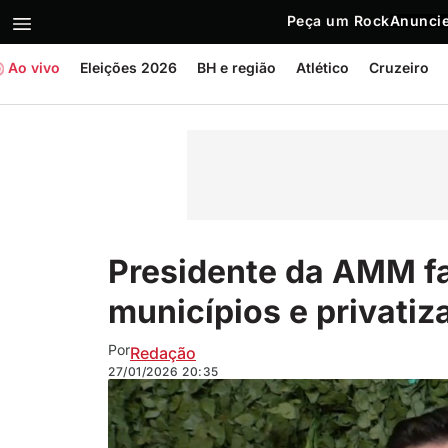
Peça um Rock
Anuncie
Ao vivo
Eleições 2026
BH e região
Atlético
Cruzeiro
Presidente da AMM fa
municípios e privati
Por
Redação
27/01/2026
20:35