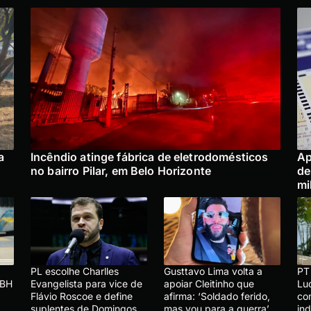
a
Incêndio atinge fábrica de eletrodomésticos
Ap
no bairro Pilar, em Belo Horizonte
de
mi
PL escolhe Charlles
Gusttavo Lima volta a
PT
 BH
Evangelista para vice de
apoiar Cleitinho que
Lu
Flávio Roscoe e define
afirma: ‘Soldado ferido,
co
suplentes de Domingos
mas vou para a guerra’
in