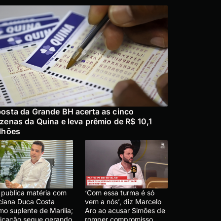
osta da Grande BH acerta as cinco
zenas da Quina e leva prêmio de R$ 10,1
lhões
 publica matéria com
‘Com essa turma é só
ciana Duca Costa
vem a nós’, diz Marcelo
mo suplente de Marília;
Aro ao acusar Simões de
dicação segue gerando
romper compromisso