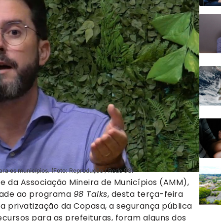
ra os municípios. (Foto: Reprodução / Rede 98)
te da Associação Mineira de Municípios (AMM),
vidade ao programa
98 Talks
, desta terça-feira
, a privatização da Copasa, a segurança pública
cursos para as prefeituras, foram alguns dos