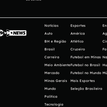
Notícias
Esportes
En
Auto
América
Ag
BH e Região
Atlético
Ci
Brasil
Cruzeiro
Fa
Carreira
Futebol em Minas
Na
Meio Ambiente
Futebol no Brasil
H
Mercado
Futebol no Mundo
Mú
Minas Gerais
Mais Esportes
Mundo
Seleção Brasileira
Política
Tecnologia